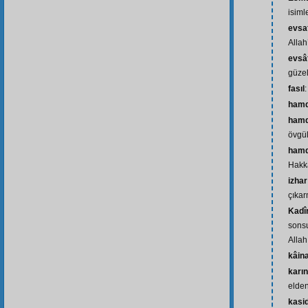
isiml
evsaf
Allah
evsâ
güzell
fasıl
ham
hamd
övgü
hamd
Hakk
izhar
çıka
Kadî
sonsu
Allah
kâin
karı
elden
kasi