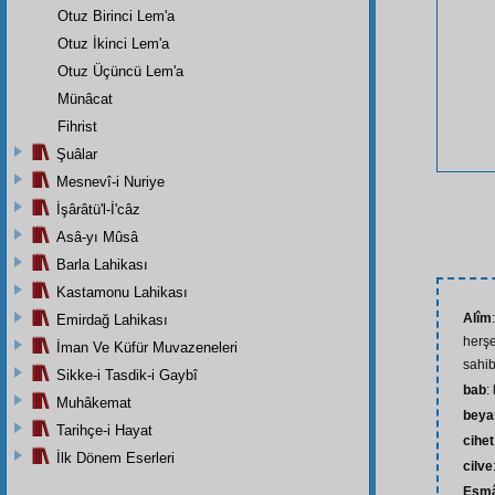
Otuz Birinci Lem'a
Otuz İkinci Lem'a
Otuz Üçüncü Lem'a
Münâcat
Fihrist
Şuâlar
Mesnevî-i Nuriye
İşârâtü'l-İ'câz
Asâ-yı Mûsâ
Barla Lahikası
Kastamonu Lahikası
Alîm
Emirdağ Lahikası
herşe
İman Ve Küfür Muvazeneleri
sahib
Sikke-i Tasdik-i Gaybî
bab
:
Muhâkemat
beya
Tarihçe-i Hayat
cihet
İlk Dönem Eserleri
cilve
Esmâ