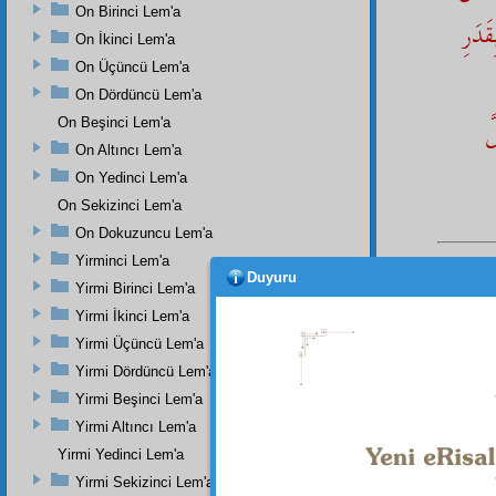
On Birinci Lem'a
قَدَرِ
On İkinci Lem'a
On Üçüncü Lem'a
On Dördüncü Lem'a
َ
On Beşinci Lem'a
On Altıncı Lem'a
On Yedinci Lem'a
On Sekizinci Lem'a
On Dokuzuncu Lem'a
Yirminci Lem'a
Duyuru
Dipnot-1
Yirmi Birinci Lem'a
Sekizinc
Yirmi İkinci Lem'a
tefsir
i o
ile satı
Yirmi Üçüncü Lem'a
ile
ham
karınca
Yirmi Dördüncü Lem'a
senâlar
Yirmi Beşinci Lem'a
cemâl
i
Esmâ-i
Yirmi Altıncı Lem'a
takdis
,
Yirmi Yedinci Lem'a
olan
Nâ
Yirmi Sekizinci Lem'a