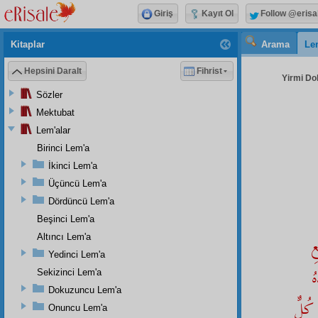
Giriş
Kayıt Ol
Follow @erisa
Kitaplar
Arama
Le
Hepsini Daralt
Fihrist
Yirmi Do
Sözler
Mektubat
Lem'alar
Birinci Lem'a
İkinci Lem'a
Üçüncü Lem'a
Dördüncü Lem'a
Beşinci Lem'a
Altıncı Lem'a
ِ
Yedinci Lem'a
ُ
Sekizinci Lem'a
Dokuzuncu Lem'a
 كُلٌّ
Onuncu Lem'a