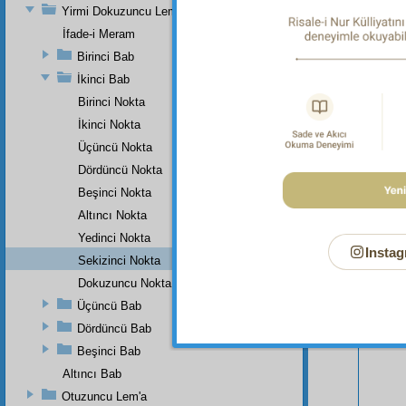
Yirmi Dokuzuncu Lem'a
İfade-i Meram
Birinci Bab
İkinci Bab
Birinci Nokta
İkinci Nokta
Üçüncü Nokta
Dördüncü Nokta
Beşinci Nokta
Altıncı Nokta
Yedinci Nokta
Instag
Bu Say
Sekizinci Nokta
Dokuzuncu Nokta
Üçüncü Bab
Dördüncü Bab
Beşinci Bab
Altıncı Bab
Otuzuncu Lem'a