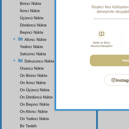
insanla
Birinci Nükte
İkinci Nükte
Üçüncü Nükte
Dördüncü Nükte
Dipnot-1
"İndirdi
Beşinci Nükte
Dipnot-2
Altıncı Nükte
"Demiri 
Yedinci Nükte
Sekizinci Nükte
Dokuzuncu Nükte
Onuncu Nükte
On Birinci Nükte
Instag
On İkinci Nükte
On Üçüncü Nükte
On Dördüncü Nükte
On Beşinci Nükte
On Altıncı Nükte
On Yedinci Nükte
Bir Tenbih