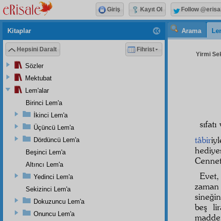
Giriş
Kayıt Ol
Follow @erisa
Kitaplar
Arama
Le
Hepsini Daralt
Fihrist
Yirmi Sek
Sözler
Mektubat
Lem'alar
Birinci Lem'a
İkinci Lem'a
sıfatı
Üçüncü Lem'a
tâbir
iy
Dördüncü Lem'a
hediye
Beşinci Lem'a
Cennet
Altıncı Lem'a
Evet,
Yedinci Lem'a
zaman
Sekizinci Lem'a
sineği
Dokuzuncu Lem'a
beş li
Onuncu Lem'a
madden