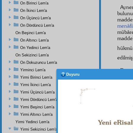
On Birinci Lem'a
Aynen
On İkinci Lem'a
bulunu
On Üçüncü Lem'a
maddes
menâfi
On Dördüncü Lem'a
mübâr
On Beşinci Lem'a
maddel
On Altıncı Lem'a
hükmü 
On Yedinci Lem'a
On Sekizinci Lem'a
edilmişt
On Dokuzuncu Lem'a
Evet
Yirminci Lem'a
Duyuru
Yirmi Birinci Lem'a
noktas
Yirmi İkinci Lem'a
Demir
Yirmi Üçüncü Lem'a
bulun
Yirmi Dördüncü Lem'a
yerde,
Yirmi Beşinci Lem'a
tâbir
iy
Yirmi Altıncı Lem'a
indirip
Yirmi Yedinci Lem'a
Hem
Yirmi Sekizinci Lem'a