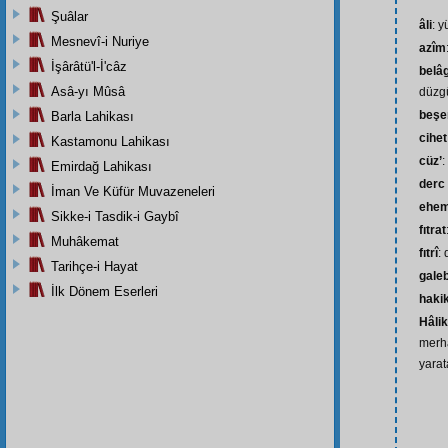
Şuâlar
âli
: y
Mesnevî-i Nuriye
azîm
İşârâtü'l-İ'câz
belâ
Asâ-yı Mûsâ
düzg
beşe
Barla Lahikası
cihet
Kastamonu Lahikası
cüz’
:
Emirdağ Lahikası
derc
İman Ve Küfür Muvazeneleri
ehem
Sikke-i Tasdik-i Gaybî
fıtrat
Muhâkemat
fıtrî
:
Tarihçe-i Hayat
gale
İlk Dönem Eserleri
haki
Hâli
merha
yarat