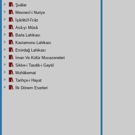
Şuâlar
Mesnevî-i Nuriye
İşârâtü'l-İ'câz
Asâ-yı Mûsâ
Barla Lahikası
Kastamonu Lahikası
Emirdağ Lahikası
İman Ve Küfür Muvazeneleri
Sikke-i Tasdik-i Gaybî
Muhâkemat
Tarihçe-i Hayat
İlk Dönem Eserleri