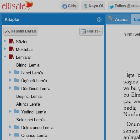
Giriş
Kayıt Ol
Follow @erisa
Kitaplar
Arama
Le
Hepsini Daralt
Fihrist
Yirmi Sek
Sözler
Mektubat
Lem'alar
Birinci Lem'a
İkinci Lem'a
İşte 
yaşına
Üçüncü Lem'a
ve bu 
Dördüncü Lem'a
bu Elm
Beşinci Lem'a
çay ve
Altıncı Lem'a
nedir,
Yedinci Lem'a
Nurdur
Sekizinci Lem'a
Onunc
Dokuzuncu Lem'a
zaman 
Onuncu Lem'a
anlaya