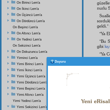
güzell
On Birinci Lem'a
nurlu 
On İkinci Lem'a
On Üçüncü Lem'a
Sual
sorduk
On Dördüncü Lem'a
geldi."
On Beşinci Lem'a
"Ya E
On Altıncı Lem'a
On Yedinci Lem'a
"Bu S
On Sekizinci Lem'a
gibi
kıy
On Dokuzuncu Lem'a
"Ya C
Yirminci Lem'a
"İşte
Duyuru
Yirmi Birinci Lem'a
Bu so
Yirmi İkinci Lem'a
Cevhe
Yirmi Üçüncü Lem'a
"Bunu k
Yirmi Dördüncü Lem'a
Yirmi Beşinci Lem'a
Yirmi Altıncı Lem'a
Yirmi Yedinci Lem'a
Yirmi Sekizinci Lem'a