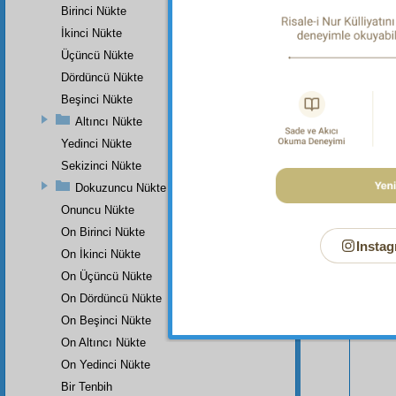
Birinci Nükte
İkinci Nükte
Üçüncü Nükte
Dördüncü Nükte
Beşinci Nükte
Altıncı Nükte
Yedinci Nükte
Sekizinci Nükte
Dokuzuncu Nükte
Onuncu Nükte
On Birinci Nükte
Bu Say
Instag
On İkinci Nükte
On Üçüncü Nükte
On Dördüncü Nükte
On Beşinci Nükte
On Altıncı Nükte
On Yedinci Nükte
Bir Tenbih