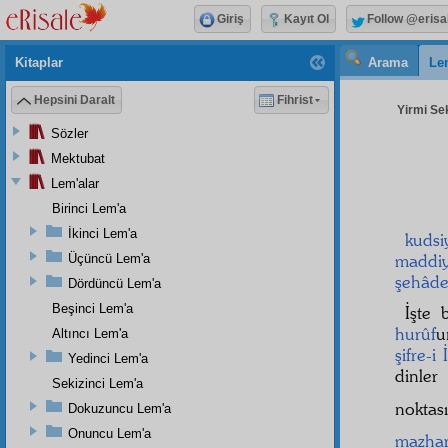
Giriş
Kayıt Ol
Follow @erisa
Kitaplar
Arama
Le
Hepsini Daralt
Fihrist
Yirmi Sek
Sözler
Mektubat
Lem'alar
Birinci Lem'a
İkinci Lem'a
kudsi
maddi
Üçüncü Lem'a
şehâde
Dördüncü Lem'a
Beşinci Lem'a
İşte 
hurûf
u
Altıncı Lem'a
şifre-i 
Yedinci Lem'a
dinle
Sekizinci Lem'a
noktas
Dokuzuncu Lem'a
Onuncu Lem'a
mazha