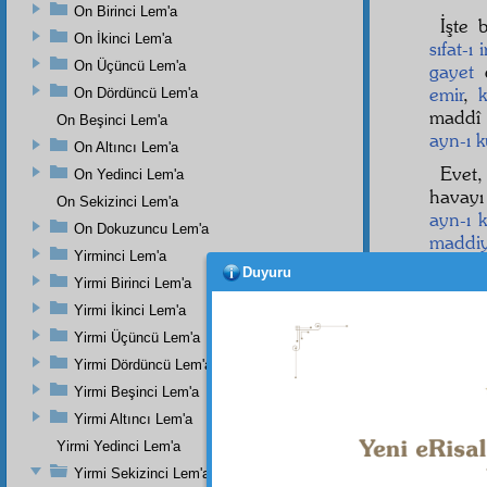
On Birinci Lem'a
İşte 
On İkinci Lem'a
sıfat-ı 
On Üçüncü Lem'a
gayet
d
emir
,
k
On Dördüncü Lem'a
maddî
On Beşinci Lem'a
ayn-ı 
On Altıncı Lem'a
Evet
On Yedinci Lem'a
havay
On Sekizinci Lem'a
ayn-ı 
On Dokuzuncu Lem'a
maddiy
Yirminci Lem'a
Duyuru
Yirmi Birinci Lem'a
Yirmi İkinci Lem'a
Dipnot-1
Yirmi Üçüncü Lem'a
"(Allah
Sûresi, 
Yirmi Dördüncü Lem'a
Yirmi Beşinci Lem'a
Yirmi Altıncı Lem'a
Yirmi Yedinci Lem'a
Yirmi Sekizinci Lem'a