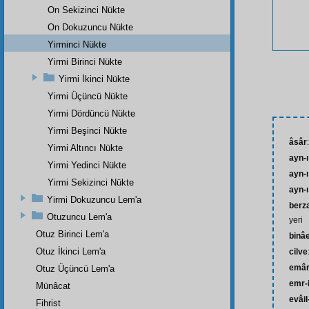
On Sekizinci Nükte
On Dokuzuncu Nükte
Yirminci Nükte
Yirmi Birinci Nükte
Yirmi İkinci Nükte
Yirmi Üçüncü Nükte
Yirmi Dördüncü Nükte
Yirmi Beşinci Nükte
âsâr
Yirmi Altıncı Nükte
ayn-ı
Yirmi Yedinci Nükte
ayn-ı
Yirmi Sekizinci Nükte
ayn-ı
Yirmi Dokuzuncu Lem'a
berz
Otuzuncu Lem'a
yeri
Otuz Birinci Lem'a
binâ
Otuz İkinci Lem'a
cilve
emâ
Otuz Üçüncü Lem'a
emr-i
Münâcat
evâil
Fihrist