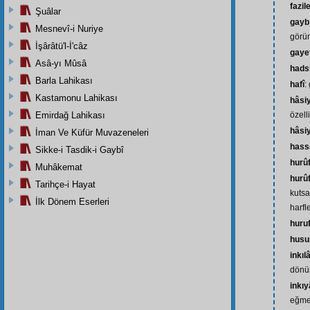
fazil
Şuâlar
gayb
Mesnevî-i Nuriye
görü
İşârâtü'l-İ'câz
gaye
Asâ-yı Mûsâ
hads
Barla Lahikası
hafî
: 
Kastamonu Lahikası
hâsi
Emirdağ Lahikası
özell
hâsi
İman Ve Küfür Muvazeneleri
hass
Sikke-i Tasdik-i Gaybî
hurû
Muhâkemat
hurû
Tarihçe-i Hayat
kutsa
İlk Dönem Eserleri
harfl
huru
husu
inkıl
dönü
inkıy
eğmes