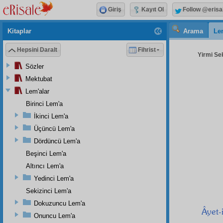
Giriş
Kayıt Ol
Follow @erisa
Kitaplar
Arama
Le
Hepsini Daralt
Fihrist
Yirmi Sek
Sözler
Mektubat
Lem'alar
Birinci Lem'a
İkinci Lem'a
Üçüncü Lem'a
Dördüncü Lem'a
Beşinci Lem'a
Altıncı Lem'a
Yedinci Lem'a
Sekizinci Lem'a
Dokuzuncu Lem'a
Âyet-
Onuncu Lem'a