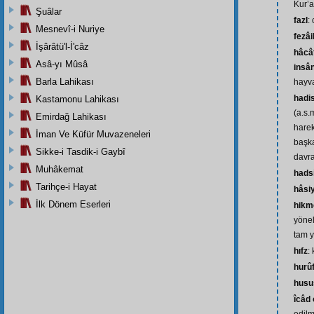
Kur’a
Şuâlar
fazl
:
Mesnevî-i Nuriye
fezâi
İşârâtü'l-İ'câz
hâcâ
Asâ-yı Mûsâ
insâ
Barla Lahikası
hayva
hadi
Kastamonu Lahikası
(a.s.
Emirdağ Lahikası
harek
İman Ve Küfür Muvazeneleri
başka
Sikke-i Tasdik-i Gaybî
davr
Muhâkemat
hads
Tarihçe-i Hayat
hâsi
İlk Dönem Eserleri
hikm
yönel
tam y
hıfz
:
hurû
husu
îcâd