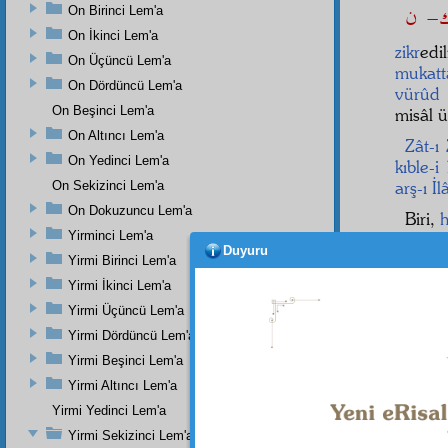
On Birinci Lem'a
On İkinci Lem'a
zikr
edi
On Üçüncü Lem'a
mukatt
On Dördüncü Lem'a
vürûd
On Beşinci Lem'a
misâl ü
On Altıncı Lem'a
Zât-ı 
On Yedinci Lem'a
kıble-i
arş-ı İl
On Sekizinci Lem'a
On Dokuzuncu Lem'a
Biri,
h
Yirminci Lem'a
İkinc
Duyuru
Yirmi Birinci Lem'a
Üçünc
Yirmi İkinci Lem'a
Dörd
Yirmi Üçüncü Lem'a
Yirmi Dördüncü Lem'a
Basit
Yirmi Beşinci Lem'a
ve
had
hadsiz
Yirmi Altıncı Lem'a
Yirmi Yedinci Lem'a
Yirmi Sekizinci Lem'a