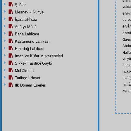
ehl-i
Şuâlar
yolda
Mesnevî-i Nuriye
ehl-i
İşârâtü'l-İ'câz
derec
elvân
Asâ-yı Mûsâ
entri
Barla Lahikası
Gavs
Kastamonu Lahikası
Abdul
Emirdağ Lahikası
Hafîz
İman Ve Küfür Muvazeneleri
ve yü
Sikke-i Tasdik-i Gaybî
herşe
Muhâkemat
haki
Tarihçe-i Hayat
mahi
himâ
İlk Dönem Eserleri
koru