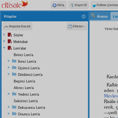
Giriş
Kayıt Ol
Follow @erisa
Kitaplar
Arama
Le
Hepsini Daralt
Fihrist
Yirmi Sek
Sözler
Mektubat
Lem'alar
Birinci Lem'a
İkinci Lem'a
Üçüncü Lem'a
Dördüncü Lem'a
Karde
Beşinci Lem'a
Kalb
Altıncı Lem'a
eden 
Yedinci Lem'a
Mevlev
Risâle
Sekizinci Lem'a
renk, 
Dokuzuncu Lem'a
—yed
Onuncu Lem'a
ve bir