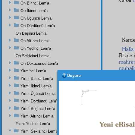
On Birinci Lem'a
On İkinci Lem'a
On Üçüncü Lem'a
On Dördüncü Lem'a
On Beşinci Lem'a
Karde
On Altıncı Lem'a
Hafîz
On Yedinci Lem'a
Risale
On Sekizinci Lem'a
mahre
On Dokuzuncu Lem'a
muhali
Yirminci Lem'a
hiçbiri
Duyuru
Yirmi Birinci Lem'a
madde
Yirmi İkinci Lem'a
Muhafa
kerame
Yirmi Üçüncü Lem'a
bir to
Yirmi Dördüncü Lem'a
açılan
Yirmi Beşinci Lem'a
Bizler
Yirmi Altıncı Lem'a
Böyle 
Yirmi Yedinci Lem'a
harikad
Yirmi Sekizinci Lem'a