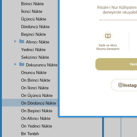
Birinci Nükte
İkinci Nükte
Üçüncü Nükte
Dördüncü Nükte
Beşinci Nükte
Altıncı Nükte
Yedinci Nükte
Sekizinci Nükte
Dokuzuncu Nükte
Onuncu Nükte
On Birinci Nükte
Instag
Bu Say
On İkinci Nükte
On Üçüncü Nükte
On Dördüncü Nükte
On Beşinci Nükte
On Altıncı Nükte
On Yedinci Nükte
Bir Tenbih