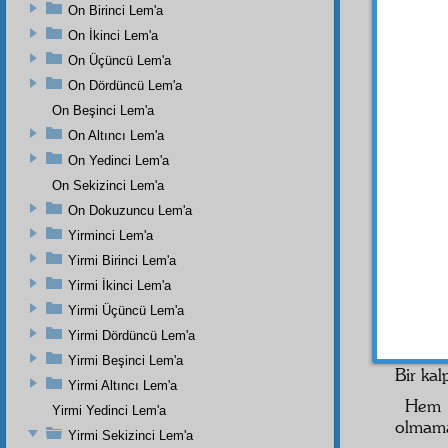
dâirel
On Birinci Lem'a
aramay
On İkinci Lem'a
Elbett
On Üçüncü Lem'a
Dâire
On Dördüncü Lem'a
dahi
m
On Beşinci Lem'a
dâire 
On Altıncı Lem'a
verâse
On Yedinci Lem'a
dâire 
rüyala
On Sekizinci Lem'a
dünyev
On Dokuzuncu Lem'a
nefispe
Yirminci Lem'a
Bu d
Yirmi Birinci Lem'a
değil.
Yirmi İkinci Lem'a
ehemm
Yirmi Üçüncü Lem'a
Hem R
Yirmi Dördüncü Lem'a
arama
Yirmi Beşinci Lem'a
Bir ka
Yirmi Altıncı Lem'a
He
Yirmi Yedinci Lem'a
olmama
Yirmi Sekizinci Lem'a