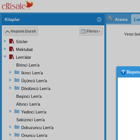
Kitaplar
Arama
Le
Hepsini Daralt
Fihrist
Yirmi Sek
Sözler
Mektubat
Lem'alar
Birinci Lem'a
Duyur
İkinci Lem'a
Üçüncü Lem'a
Dördüncü Lem'a
Beşinci Lem'a
Risal
Altıncı Lem'a
aramaz
Yedinci Lem'a
bedel
b
Sekizinci Lem'a
Hem R
Dokuzuncu Lem'a
kaza
uhuvve
Onuncu Lem'a