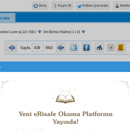
Giriş
Kayıt Ol
Follow @erisale
Hakkı
m'alar
izinci Lem'a( 22 / 58)
/
On Birinci Nükte( 1 / 2)
Sayfa
/663
u
On Birinci Nükte
Bir
düstur
e-i Nur talebeleri, Risale-i Nur'un dâiresi hâricinde nur
. Eğer ararsa, Risale-i Nur'un penceresinden ışık veren 
ir lâmbayı bulur, belki güneşi kaybeder.
isale-i Nur'un dâiresindeki
hâlis
, pek kuvvetli ve her
ferd
i
ndıran ve
Sahâbe
nin
sırr-ı verâset-i Nübüvvet
tkârâne
sini gösteren "
meşreb-i hıllet
ve
meslek-i uhuvv