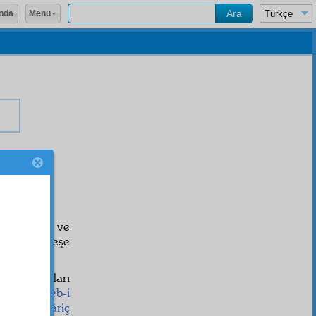
Menu
nda
 aramamalı ve
mânevî güneşe
ne çok ruhları
le
meşreb-i
et
" ise,
hâriç