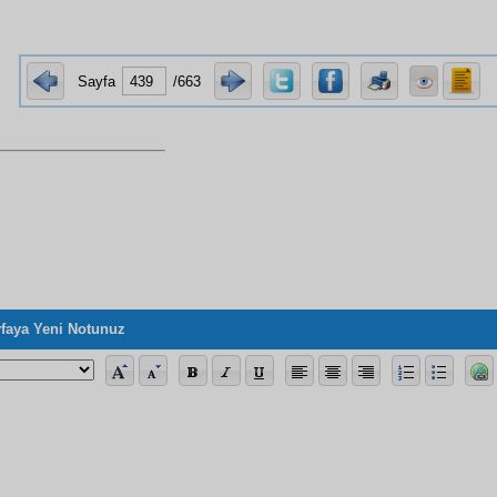
Sayfa
/663
faya Yeni Notunuz