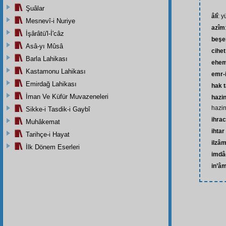
Şuâlar
âlî
: y
Mesnevî-i Nuriye
azîm
İşârâtü'l-İ'câz
beşe
Asâ-yı Mûsâ
cihet
Barla Lahikası
ehem
Kastamonu Lahikası
emr-i
Emirdağ Lahikası
hak t
İman Ve Küfür Muvazeneleri
hazi
hazin
Sikke-i Tasdik-i Gaybî
ihrac
Muhâkemat
ihta
Tarihçe-i Hayat
ilzâ
İlk Dönem Eserleri
imdâ
in’â