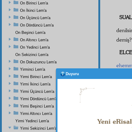
On Birinci Lem'a
On İkinci Lem'a
SUAL
On Üçüncü Lem'a
On Dördüncü Lem'a
denil
On Beşinci Lem'a
demiş?
On Altıncı Lem'a
On Yedinci Lem'a
ELCE
On Sekizinci Lem'a
On Dokuzuncu Lem'a
ehemm
Yirminci Lem'a
Duyuru
zâtını
n
Yirmi Birinci Lem'a
beşer
i
Yirmi İkinci Lem'a
aşağıd
Yirmi Üçüncü Lem'a
elbett
aşağıy
Yirmi Dördüncü Lem'a
mâfev
Yirmi Beşinci Lem'a
Yirmi Altıncı Lem'a
için g
Yirmi Yedinci Lem'a
Yirmi Sekizinci Lem'a