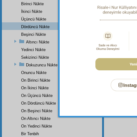
Birinci Nükte
Dipnot-1
İkinci Nükte
"Biz dem
Üçüncü Nükte
Hadîd S
Dördüncü Nükte
Dipnot-2
İndirdik.
Beşinci Nükte
Altıncı Nükte
Dipnot-3
Çıkardı
Yedinci Nükte
Sekizinci Nükte
Dokuzuncu Nükte
Onuncu Nükte
On Birinci Nükte
Instag
On İkinci Nükte
On Üçüncü Nükte
On Dördüncü Nükte
On Beşinci Nükte
On Altıncı Nükte
On Yedinci Nükte
Bir Tenbih