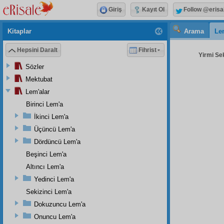
Giriş
Kayıt Ol
Follow @erisa
Kitaplar
Arama
Le
Hepsini Daralt
Fihrist
Yirmi Sek
Sözler
Mektubat
Lem'alar
Birinci Lem'a
İkinci Lem'a
Üçüncü Lem'a
Dördüncü Lem'a
Beşinci Lem'a
Altıncı Lem'a
Yedinci Lem'a
Sekizinci Lem'a
Dokuzuncu Lem'a
Onuncu Lem'a