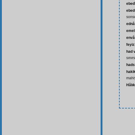
ebed
ebed
sonsu
ednâ
emel
envâ
feyiz
had 
sınır
hads
haki
mahi
Hâlık