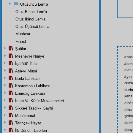
Otuzuncu Lem'a
Otuz Birinci Lem'a
Otuz İkinci Lem'a
Otuz Üçüncü Lem'a
Münâcat
Fihrist
Şuâlar
Mesnevî-i Nuriye
ahba
İşârâtü'l-İ'câz
âlem
olan 
Asâ-yı Mûsâ
âyet
Barla Lahikası
cüml
Kastamonu Lahikası
burh
Emirdağ Lahikası
kanıt
İman Ve Küfür Muvazeneleri
cihât
Sikke-i Tasdik-i Gaybî
cilve
Muhâkemat
şefka
Tarihçe-i Hayat
daim
düny
İlk Dönem Eserleri