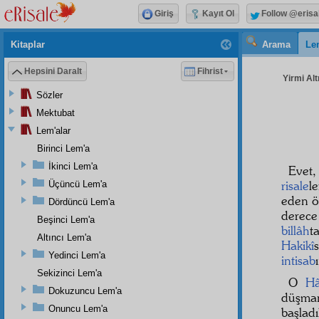
Giriş
Kayıt Ol
Follow @erisa
Kitaplar
Arama
Le
Hepsini Daralt
Fihrist
Yirmi Alt
Sözler
Mektubat
Lem'alar
Birinci Lem'a
İkinci Lem'a
Evet
risale
l
Üçüncü Lem'a
eden ö
Dördüncü Lem'a
derec
Beşinci Lem'a
billâh
t
Altıncı Lem'a
Hakikî
Yedinci Lem'a
intisab
Sekizinci Lem'a
O
Hâ
Dokuzuncu Lem'a
düşman
Onuncu Lem'a
başlad