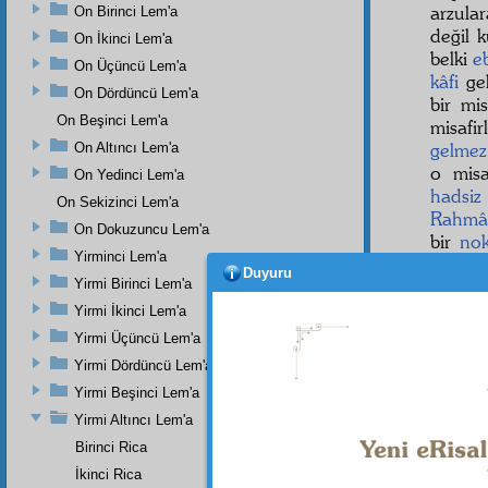
arzular
On Birinci Lem'a
değil 
On İkinci Lem'a
belki
e
On Üçüncü Lem'a
kâfi
gel
On Dördüncü Lem'a
bir mi
On Beşinci Lem'a
misafi
gelmez
On Altıncı Lem'a
o misa
On Yedinci Lem'a
hadsiz
On Sekizinci Lem'a
Rahmâ
On Dokuzuncu Lem'a
bir
nok
Yirminci Lem'a
verip
i
Duyuru
Yirmi Birinci Lem'a
Hem
Yirmi İkinci Lem'a
tecellî
e
Yirmi Üçüncü Lem'a
medre
Yirmi Dördüncü Lem'a
Yirmi Beşinci Lem'a
Yirmi Altıncı Lem'a
Birinci Rica
İkinci Rica