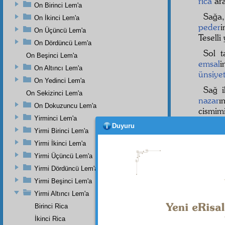
rica
ar
On Birinci Lem'a
Sağa
On İkinci Lem'a
peder
On Üçüncü Lem'a
Teselli
On Dördüncü Lem'a
Sol 
On Beşinci Lem'a
emsal
i
On Altıncı Lem'a
ünsiye
On Yedinci Lem'a
Sağ 
On Sekizinci Lem'a
nazar
ı
On Dokuzuncu Lem'a
cismimi
Yirminci Lem'a
Sonr
Duyuru
Yirmi Birinci Lem'a
başın
Yirmi İkinci Lem'a
cenaze
Yirmi Üçüncü Lem'a
O
ci
Yirmi Dördüncü Lem'a
aşağıs
Yirmi Beşinci Lem'a
toprağ
altınd
Yirmi Altıncı Lem'a
Birinci Rica
Sonra
İkinci Rica
derel