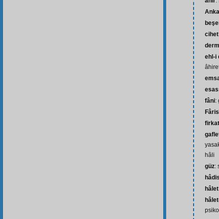
âhir
:
Anka
beşe
cihet
der
ehl-i
âhir
emsa
esas
fâni
:
Fâris
firka
gafle
yasa
hâli
güz
:
hâdis
hâlet
hâlet
psiko