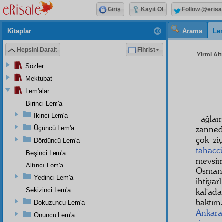
Giriş
Kayıt Ol
Follow @erisa
Kitaplar
Arama
Le
Hepsini Daralt
Fihrist
Yirmi Alt
Sözler
Mektubat
Lem'alar
Birinci Lem'a
İkinci Lem'a
ağlam
zannedi
Üçüncü Lem'a
çok zi
Dördüncü Lem'a
tahacc
Beşinci Lem'a
mevsim
Altıncı Lem'a
Osmanl
Yedinci Lem'a
ihtiya
Sekizinci Lem'a
kal'ad
baktım
Dokuzuncu Lem'a
Ankara
Onuncu Lem'a