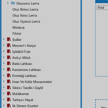
Otuzuncu Lem'a
Otuz Birinci Lem'a
Otuz İkinci Lem'a
Otuz Üçüncü Lem'a
Münâcat
Fihrist
Şuâlar
Mesnevî-i Nuriye
İşârâtü'l-İ'câz
Asâ-yı Mûsâ
Barla Lahikası
Kastamonu Lahikası
Emirdağ Lahikası
İman Ve Küfür Muvazeneleri
Sikke-i Tasdik-i Gaybî
Muhâkemat
Tarihçe-i Hayat
İlk Dönem Eserleri