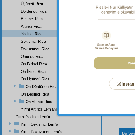
ararken
Üçüncü Rica
Dördüncü Rica
Beşinci Rica
Altıncı Rica
Haşiye-
O zam
Yedinci Rica
Hubab r
Sekizinci Rica
Dokuzuncu Rica
Onuncu Rica
On Birinci Rica
On İkinci Rica
On Üçüncü Rica
Instag
On Dördüncü Rica
On Beşinci Rica
On Altıncı Rica
Yirmi Altıncı Lem'anın Zeyli
Yirmi Yedinci Lem'a
Yirmi Sekizinci Lem'a
Yirmi Dokuzuncu Lem'a
Bu Say