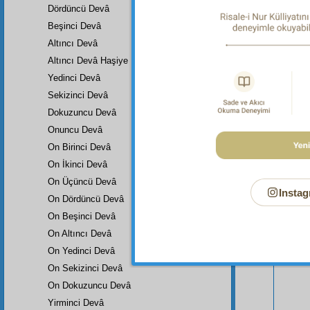
Dördüncü Devâ
Beşinci Devâ
Altıncı Devâ
Altıncı Devâ Haşiye
Yedinci Devâ
Sekizinci Devâ
Dokuzuncu Devâ
Onuncu Devâ
Bu Say
On Birinci Devâ
On İkinci Devâ
On Üçüncü Devâ
Instag
On Dördüncü Devâ
On Beşinci Devâ
On Altıncı Devâ
On Yedinci Devâ
On Sekizinci Devâ
On Dokuzuncu Devâ
Yirminci Devâ