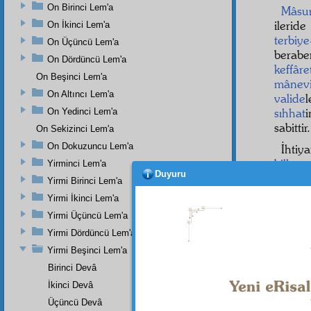
On Birinci Lem'a
Mâs
ilerid
On İkinci Lem'a
terbiy
On Üçüncü Lem'a
berab
On Dördüncü Lem'a
keffâre
On Beşinci Lem'a
mânev
On Altıncı Lem'a
valide
l
sıhhat
On Yedinci Lem'a
sabittir.
On Sekizinci Lem'a
On Dokuzuncu Lem'a
İhtiy
bilhass
Yirminci Lem'a
Duyuru
vefâkâ
Yirmi Birinci Lem'a
medar
Yirmi İkinci Lem'a
peder
Yirmi Üçüncü Lem'a
gördüğ
Yirmi Dördüncü Lem'a
başka,
Yirmi Beşinci Lem'a
Birinci Devâ
İkinci Devâ
Üçüncü Devâ