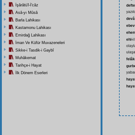
İşârâtü'l-İ'câz
defte
yazıl
Asâ-yı Mûsâ
devâ
Barla Lahikası
ebev
Kastamonu Lahikası
ehem
Emirdağ Lahikası
ehl-i
İman Ve Küfür Muvazeneleri
olayl
Sikke-i Tasdik-i Gaybî
ulaşa
Muhâkemat
felâk
Tarihçe-i Hayat
gurb
yaba
İlk Dönem Eserleri
haya
hayat