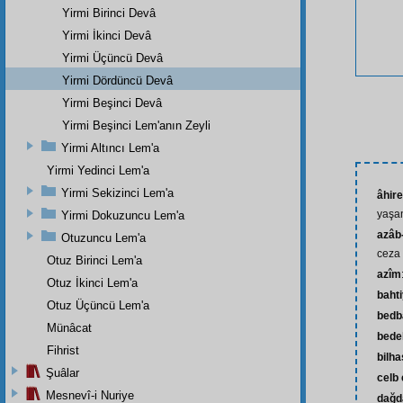
Yirmi Birinci Devâ
Yirmi İkinci Devâ
Yirmi Üçüncü Devâ
Yirmi Dördüncü Devâ
Yirmi Beşinci Devâ
Yirmi Beşinci Lem'anın Zeyli
Yirmi Altıncı Lem'a
Yirmi Yedinci Lem'a
Yirmi Sekizinci Lem'a
âhire
yaşa
Yirmi Dokuzuncu Lem'a
azâb-
Otuzuncu Lem'a
ceza
Otuz Birinci Lem'a
azîm
Otuz İkinci Lem'a
baht
Otuz Üçüncü Lem'a
bedb
Münâcat
bede
Fihrist
bilh
Şuâlar
celb
Mesnevî-i Nuriye
dağd