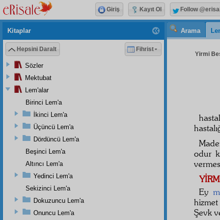
Giriş
Kayıt Ol
Follow @erisa
Kitaplar
Arama
Le
Hepsini Daralt
Fihrist
Yirmi Beş
Sözler
Mektubat
Lem'alar
Birinci Lem'a
İkinci Lem'a
hasta
hastal
Üçüncü Lem'a
Dördüncü Lem'a
Madem
Beşinci Lem'a
odur k
vermes
Altıncı Lem'a
Yedinci Lem'a
YİR
Sekizinci Lem'a
Ey
m
Dokuzuncu Lem'a
hizmet
Şevk ve
Onuncu Lem'a