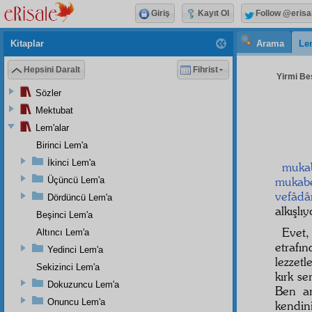
Giriş
Kayıt Ol
Follow @erisa
Kitaplar
Arama
Le
Hepsini Daralt
Fihrist
Yirmi Beş
Sözler
Mektubat
Lem'alar
Birinci Lem'a
İkinci Lem'a
mukab
mukab
Üçüncü Lem'a
vefâdâ
Dördüncü Lem'a
alkışlıy
Beşinci Lem'a
Evet,
Altıncı Lem'a
etrafı
Yedinci Lem'a
lezzetl
Sekizinci Lem'a
kırk s
Dokuzuncu Lem'a
Ben an
Onuncu Lem'a
kendin