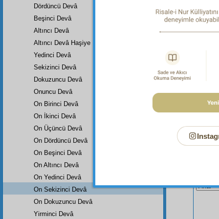
Evet, b
Dördüncü Devâ
dua
nın
Beşinci Devâ
Altıncı Devâ
Altıncı Devâ Haşiye
Yedinci Devâ
Sekizinci Devâ
Dokuzuncu Devâ
Onuncu Devâ
On Birinci Devâ
On İkinci Devâ
On Üçüncü Devâ
Instag
On Dördüncü Devâ
On Beşinci Devâ
On Altıncı Devâ
Bu Say
On Yedinci Devâ
On Sekizinci Devâ
On Dokuzuncu Devâ
Yirminci Devâ