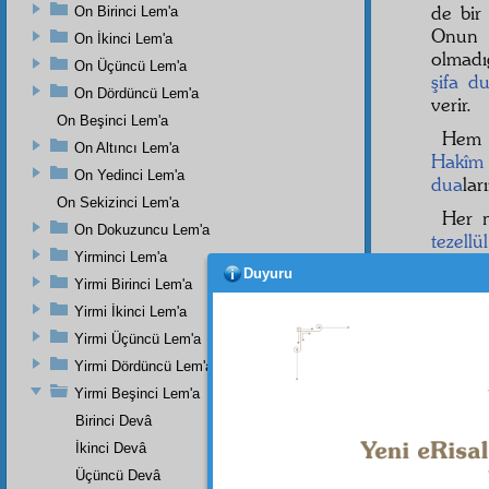
de bi
On Birinci Lem'a
Onun 
On İkinci Lem'a
olmadı
On Üçüncü Lem'a
şifa
du
On Dördüncü Lem'a
verir.
On Beşinci Lem'a
He
On Altıncı Lem'a
Hakîm
On Yedinci Lem'a
dua
lar
On Sekizinci Lem'a
Her n
On Dokuzuncu Lem'a
tezellül
Yirminci Lem'a
dua
nı
Duyuru
dua
dan
Yirmi Birinci Lem'a
Yirmi İkinci Lem'a
ON S
Yirmi Üçüncü Lem'a
Ey şü
Yirmi Dördüncü Lem'a
zayi
ol
yapma
Yirmi Beşinci Lem'a
Birinci Devâ
İkinci Devâ
Üçüncü Devâ
Haşiye-