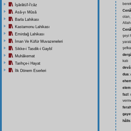
berek
İşârâtü'l-İ'câz
Cenâ
Asâ-yı Mûsâ
olan,
Barla Lahikası
Allah
Kastamonu Lahikası
Cenâ
Emirdağ Lahikası
şeyi 
İman Ve Küfür Muvazeneleri
yarat
şefka
Sikke-i Tasdik-i Gaybî
dergâ
Muhâkemat
katı
Tarihçe-i Hayat
devâ
İlk Dönem Eserleri
dua
:
ehem
elem
fazl
:
verm
ferah
gaye
hâlis