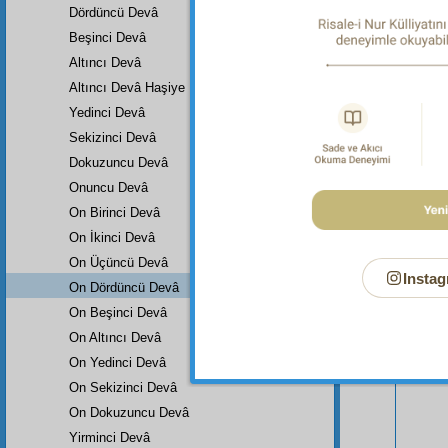
Dördüncü Devâ
Beşinci Devâ
Altıncı Devâ
Altıncı Devâ Haşiye
Yedinci Devâ
Sekizinci Devâ
Dokuzuncu Devâ
Onuncu Devâ
On Birinci Devâ
On İkinci Devâ
On Üçüncü Devâ
Instag
Bu Say
On Dördüncü Devâ
On Beşinci Devâ
On Altıncı Devâ
On Yedinci Devâ
On Sekizinci Devâ
On Dokuzuncu Devâ
Yirminci Devâ