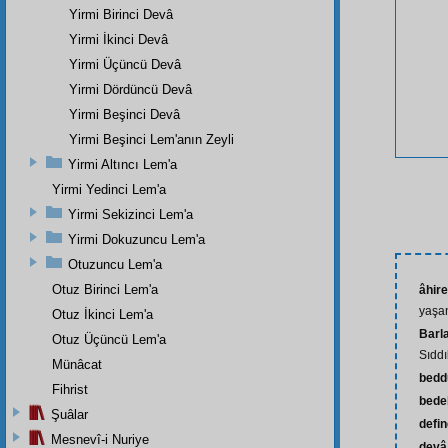
Yirmi Birinci Devâ
Yirmi İkinci Devâ
Yirmi Üçüncü Devâ
Yirmi Dördüncü Devâ
Yirmi Beşinci Devâ
Yirmi Beşinci Lem'anın Zeyli
Yirmi Altıncı Lem'a
Yirmi Yedinci Lem'a
Yirmi Sekizinci Lem'a
Yirmi Dokuzuncu Lem'a
Otuzuncu Lem'a
Otuz Birinci Lem'a
âhire
yaşa
Otuz İkinci Lem'a
Barl
Otuz Üçüncü Lem'a
Sıdd
Münâcat
bedd
Fihrist
bede
Şuâlar
defi
Mesnevî-i Nuriye
devâ