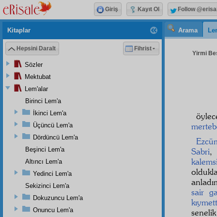
Giriş
Kayıt Ol
Follow @erisa
Kitaplar
Arama
Le
Hepsini Daralt
Fihrist
Yirmi Beş
Sözler
Mektubat
Lem'alar
Birinci Lem'a
İkinci Lem'a
öylec
merteb
Üçüncü Lem'a
Dördüncü Lem'a
Ezcü
Beşinci Lem'a
Sabri
,
kalems
Altıncı Lem'a
oldukl
Yedinci Lem'a
anladı
Sekizinci Lem'a
sair
ga
Dokuzuncu Lem'a
kıymet
Onuncu Lem'a
seneli