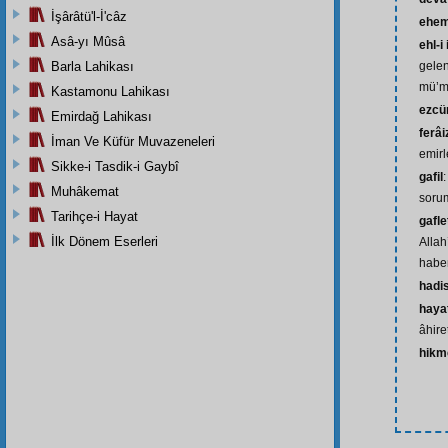
İşârâtü'l-İ'câz
ehem
Asâ-yı Mûsâ
ehl-i
Barla Lahikası
gelen
mü’m
Kastamonu Lahikası
ezcü
Emirdağ Lahikası
ferâi
İman Ve Küfür Muvazeneleri
emirl
Sikke-i Tasdik-i Gaybî
gafil
Muhâkemat
sorum
Tarihçe-i Hayat
gafle
İlk Dönem Eserleri
Allah
habe
hadi
hayat
âhire
hikm