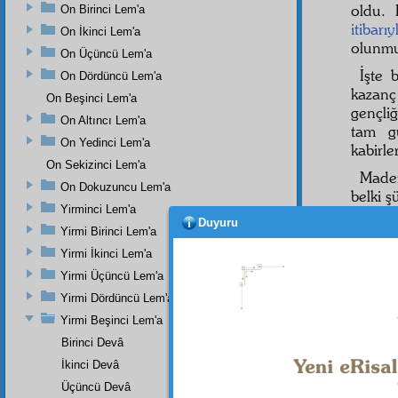
oldu.
On Birinci Lem'a
itibarıy
On İkinci Lem'a
olunmu
On Üçüncü Lem'a
İşte 
On Dördüncü Lem'a
kazanç
On Beşinci Lem'a
gençli
On Altıncı Lem'a
tam gü
On Yedinci Lem'a
kabirle
On Sekizinci Lem'a
Madem
On Dokuzuncu Lem'a
belki 
Yirminci Lem'a
ON 
Duyuru
Yirmi Birinci Lem'a
Ey g
Yirmi İkinci Lem'a
altınd
Yirmi Üçüncü Lem'a
Rahîm
Yirmi Dördüncü Lem'a
Bana
Yirmi Beşinci Lem'a
Süley
Birinci Devâ
haddim
İkinci Devâ
et"
Üçüncü Devâ