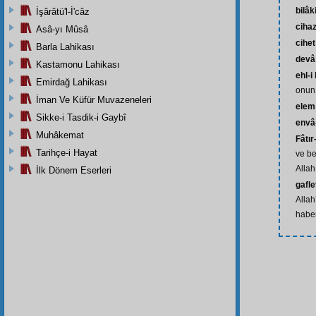
bilâk
İşârâtü'l-İ'câz
ciha
Asâ-yı Mûsâ
cihet
Barla Lahikası
devâ
Kastamonu Lahikası
ehl-i
Emirdağ Lahikası
onun
İman Ve Küfür Muvazeneleri
elem
Sikke-i Tasdik-i Gaybî
envâ
Muhâkemat
Fâtır
Tarihçe-i Hayat
ve be
Allah
İlk Dönem Eserleri
gafle
Allah
habe