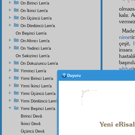
On Birinci Lem'a
olmazsa
On İkinci Lem'a
kalır.
On Üçüncü Lem'a
verme
On Dördüncü Lem'a
Mad
On Beşinci Lem'a
nimet
i
On Altıncı Lem'a
çeşit,
On Yedinci Lem'a
insan
hastalı
On Sekizinci Lem'a
başınd
On Dokuzuncu Lem'a
sıhhat
i
Yirminci Lem'a
şükür
d
Duyuru
Yirmi Birinci Lem'a
sarf
ede
Yirmi İkinci Lem'a
SEKİ
Yirmi Üçüncü Lem'a
Ey
â
Yirmi Dördüncü Lem'a
temizl
Yirmi Beşinci Lem'a
hadist
Birinci Devâ
hastanı
İkinci Devâ
Üçüncü Devâ