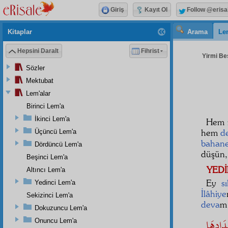
Giriş
Kayıt Ol
Follow @erisa
Kitaplar
Arama
Le
Hepsini Daralt
Fihrist
Yirmi Beş
Sözler
Mektubat
Lem'alar
Birinci Lem'a
İkinci Lem'a
Hem m
hem
d
Üçüncü Lem'a
bahan
Dördüncü Lem'a
düşün,
Beşinci Lem'a
YED
Altıncı Lem'a
Ey
s
Yedinci Lem'a
İlâhiye
Sekizinci Lem'a
deva
m
Dokuzuncu Lem'a
Onuncu Lem'a