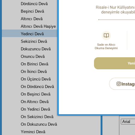
Dördüncü Devâ
Dipnot-1
Buharî, 
Beşinci Devâ
335, 3:4
Altıncı Devâ
Altıncı Devâ Haşiye
Yedinci Devâ
Sekizinci Devâ
Dokuzuncu Devâ
Onuncu Devâ
On Birinci Devâ
On İkinci Devâ
On Üçüncü Devâ
Instag
On Dördüncü Devâ
On Beşinci Devâ
On Altıncı Devâ
On Yedinci Devâ
Bu Say
On Sekizinci Devâ
On Dokuzuncu Devâ
Yirminci Devâ