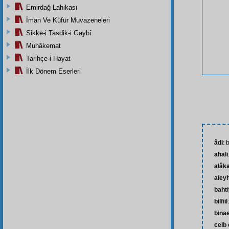
Emirdağ Lahikası
İman Ve Küfür Muvazeneleri
Sikke-i Tasdik-i Gaybî
Muhâkemat
Tarihçe-i Hayat
İlk Dönem Eserleri
âdi
: 
ahali
alâk
aley
baht
bilfiil
bina
celb