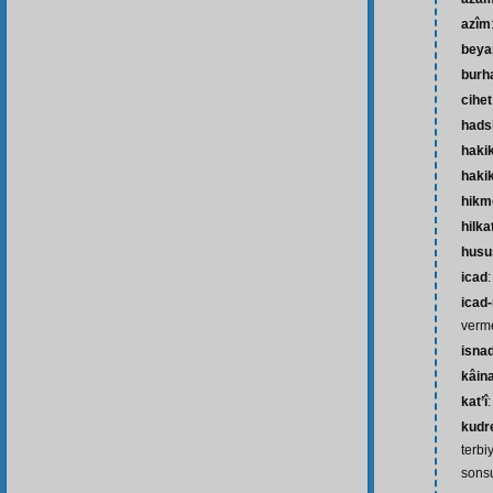
azîm
beya
burh
cihet
hads
haki
hakik
hikm
hilka
husu
icad
icad-
verm
isna
kâin
kat’î
:
kudr
terbi
sons