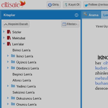
Giriş
Kayıt Ol
Follow @erisa
Kitaplar
Arama
Le
Hepsini Daralt
Fihrist
Yirmi Üç
Sözler
Mektubat
Lem'alar
Birinci Lem'a
İkinci Lem'a
İKİN
her
ci
Üçüncü Lem'a
kudret
Dördüncü Lem'a
zihinl
Beşinci Lem'a
mebzul
Altıncı Lem'a
burha
Yedinci Lem'a
derece
Sekizinci Lem'a
Dokuzuncu Lem'a
Onuncu Lem'a