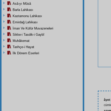
Asâ-yı Mûsâ
Barla Lahikası
Kastamonu Lahikası
Emirdağ Lahikası
İman Ve Küfür Muvazeneleri
Sikke-i Tasdik-i Gaybî
Muhâkemat
Tarihçe-i Hayat
İlk Dönem Eserleri
âyet
cüml
azam