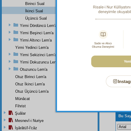
Dipnot-2
Birinci Sual
"Kıyame
Sûresi, 
İkinci Sual
Üçüncü Sual
Dipnot-3
"…O her
Yirmi Dördüncü Lem'a
Yirmi Beşinci Lem'a
Yirmi Altıncı Lem'a
Yirmi Yedinci Lem'a
Yirmi Sekizinci Lem'a
Yirmi Dokuzuncu Lem'a
Otuzuncu Lem'a
Otuz Birinci Lem'a
Instag
Otuz İkinci Lem'a
Otuz Üçüncü Lem'a
Münâcat
Fihrist
Şuâlar
Bu Say
Mesnevî-i Nuriye
İşârâtü'l-İ'câz