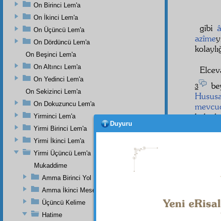
On Birinci Lem'a
On İkinci Lem'a
gibi
On Üçüncü Lem'a
azîme
On Dördüncü Lem'a
kolaylı
On Beşinci Lem'a
On Altıncı Lem'a
Elcev
On Yedinci Lem'a
bey
3
On Sekizinci Lem'a
Husus
On Dokuzuncu Lem'a
mevcu
kolayl
Yirminci Lem'a
Duyuru
mevcu
Yirmi Birinci Lem'a
Yirmi İkinci Lem'a
Eğer
Cennet 
Yirmi Üçüncü Lem'a
Mukaddime
Amma Birinci Yol
Amma İkinci Mesele
Dipnot-1
"Sizin y
Üçüncü Kelime
Sûresi, 
Hatime