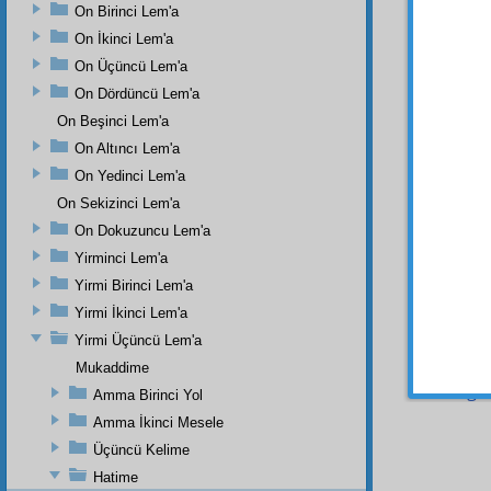
veya i
On Birinci Lem'a
zıt ve
On İkinci Lem'a
tecavü
On Üçüncü Lem'a
Hem
On Dördüncü Lem'a
olan 
On Beşinci Lem'a
emmâr
On Altıncı Lem'a
fıtrat
ı 
On Yedinci Lem'a
bir
tec
On Sekizinci Lem'a
Elhası
On Dokuzuncu Lem'a
Hak
kı
Yirminci Lem'a
tecavü
ibadet
Yirmi Birinci Lem'a
tecavü
Yirmi İkinci Lem'a
Yirmi Üçüncü Lem'a
İşte 
muciz
Mukaddime
belâga
Amma Birinci Yol
Amma İkinci Mesele
Üçüncü Kelime
Hatime