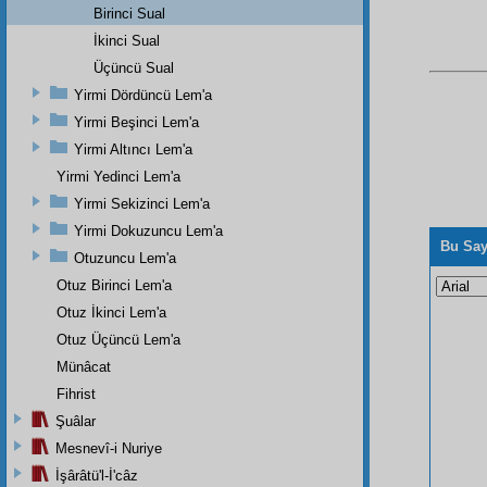
Birinci Sual
İkinci Sual
Üçüncü Sual
Yirmi Dördüncü Lem'a
Yirmi Beşinci Lem'a
Yirmi Altıncı Lem'a
Yirmi Yedinci Lem'a
Yirmi Sekizinci Lem'a
Yirmi Dokuzuncu Lem'a
Bu Say
Otuzuncu Lem'a
Otuz Birinci Lem'a
Otuz İkinci Lem'a
Otuz Üçüncü Lem'a
Münâcat
Fihrist
Şuâlar
Mesnevî-i Nuriye
İşârâtü'l-İ'câz