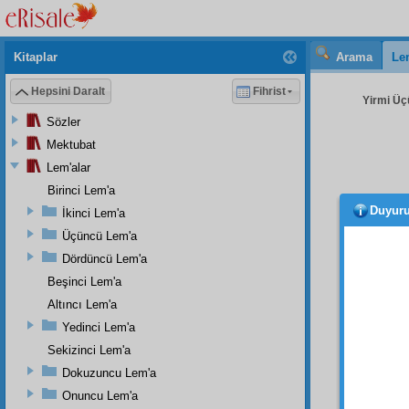
Kitaplar
Arama
Le
Hepsini Daralt
Fihrist
Yirmi Üç
Sözler
Mektubat
Lem'alar
Birinci Lem'a
Duyur
İkinci Lem'a
periş
ve
tec
Üçüncü Lem'a
Dördüncü Lem'a
Evet,
Beşinci Lem'a
mikyas
âlem
v
Altıncı Lem'a
Mesel
Yedinci Lem'a
meyus
Sekizinci Lem'a
gülen 
Dokuzuncu Lem'a
suret
t
Onuncu Lem'a
muhak