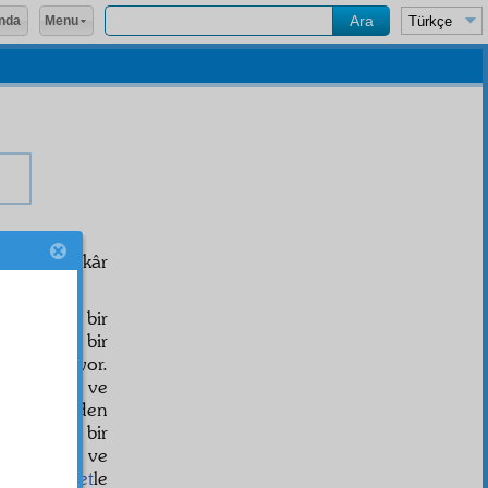
Menu
nda
mâlât
ını inkâr
kâinat
için bir
en hususî bir
e gösteriyor.
dat
ı ağlar ve
i neş'e
sinden
e
ve ciddî bir
mevcut
ve
örür.
Gaflet
le