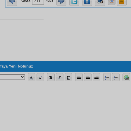
Sayfa
/663
faya Yeni Notunuz