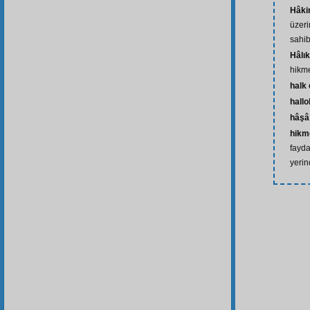
Hâki
üzeri
sahib
Hâlı
hikme
halk
hall
hâşâ 
hikm
fayda
yeri