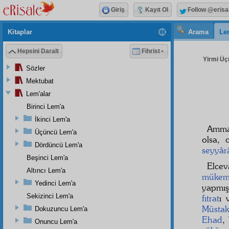
Giriş
Kayıt Ol
Follow @erisa
Kitaplar
Arama
Le
Hepsini Daralt
Fihrist
Yirmi Üç
Sözler
Mektubat
Lem'alar
Birinci Lem'a
İkinci Lem'a
Amma 
Üçüncü Lem'a
olsa,
Dördüncü Lem'a
seyyâr
Beşinci Lem'a
Elce
Altıncı Lem'a
mükem
Yedinci Lem'a
yapmış
Sekizinci Lem'a
fıtrat
ı
Müstak
Dokuzuncu Lem'a
Ehad
,
Onuncu Lem'a