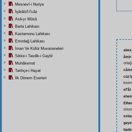
Mesnevî-i Nuriye
İşârâtü'l-İ'câz
Asâ-yı Mûsâ
Barla Lahikası
Kastamonu Lahikası
Emirdağ Lahikası
İman Ve Küfür Muvazeneleri
abes
Sikke-i Tasdik-i Gaybî
âmir-
Muhâkemat
ortağ
câmi
Tarihçe-i Hayat
cüz’i
İlk Dönem Eserleri
kısım
ef’âl
:
ehem
Elham
olsu
esba
gaye-
hads