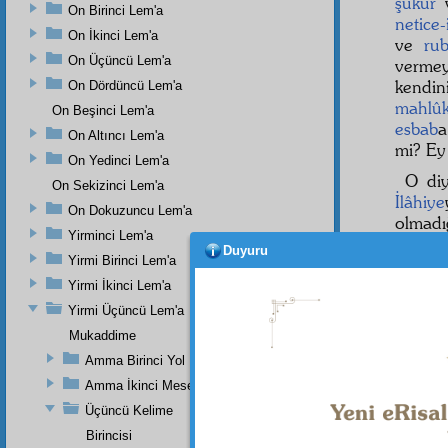
şükür
v
On Birinci Lem'a
netice-
On İkinci Lem'a
ve
rub
On Üçüncü Lem'a
verme
kendin
On Dördüncü Lem'a
mahlûk
On Beşinci Lem'a
esbab
a
On Altıncı Lem'a
mi? E
On Yedinci Lem'a
O diy
On Sekizinci Lem'a
İlâhiye
On Dokuzuncu Lem'a
olmadığ
Yirminci Lem'a
güneşi
Duyuru
Yirmi Birinci Lem'a
Yirmi İkinci Lem'a
Yirmi Üçüncü Lem'a
Mukaddime
Amma Birinci Yol
Amma İkinci Mesele
Üçüncü Kelime
Birincisi