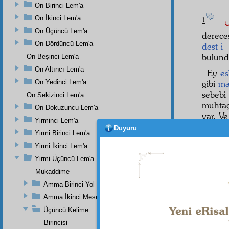
On Birinci Lem'a
ْضِ
On İkinci Lem'a
1
On Üçüncü Lem'a
derece
On Dördüncü Lem'a
dest-i
bulund
On Beşinci Lem'a
On Altıncı Lem'a
Ey
es
On Yedinci Lem'a
gibi
ma
sebebi
On Sekizinci Lem'a
muhtaçt
On Dokuzuncu Lem'a
var. V
Yirminci Lem'a
teşrik
e
Duyuru
Yirmi Birinci Lem'a
ederek
Yirmi İkinci Lem'a
bir seb
Yirmi Üçüncü Lem'a
Mukaddime
Amma Birinci Yol
Dipnot-1
"Gökleri
Amma İkinci Mesele
Üçüncü Kelime
Birincisi