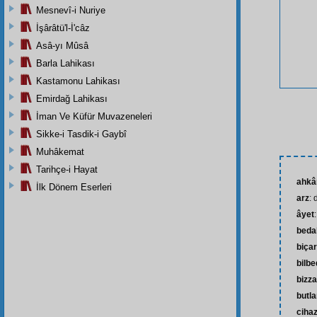
Mesnevî-i Nuriye
İşârâtü'l-İ'câz
Asâ-yı Mûsâ
Barla Lahikası
Kastamonu Lahikası
Emirdağ Lahikası
İman Ve Küfür Muvazeneleri
Sikke-i Tasdik-i Gaybî
Muhâkemat
Tarihçe-i Hayat
ahk
İlk Dönem Eserleri
arz
:
âyet
beda
biça
bilb
bizz
butl
ciha