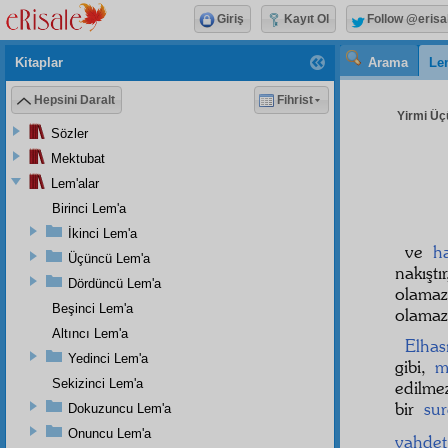
Giriş
Kayıt Ol
Follow @erisa
Kitaplar
Arama
Le
Hepsini Daralt
Fihrist
Yirmi Üç
Sözler
Mektubat
Lem'alar
Birinci Lem'a
İkinci Lem'a
ve
h
Üçüncü Lem'a
nakıştı
Dördüncü Lem'a
olama
Beşinci Lem'a
olamaz
Altıncı Lem'a
Elhası
Yedinci Lem'a
gibi,
m
Sekizinci Lem'a
edilme
bir
sur
Dokuzuncu Lem'a
Onuncu Lem'a
vahdet