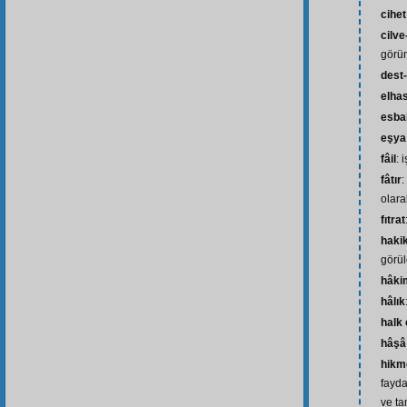
cihet
cilve
görün
dest-
elhas
esba
eşya
fâil
: 
fâtır
:
olara
fıtrat
hakik
görül
hâki
hâlık
halk
hâşâ
hikm
fayda
ve ta