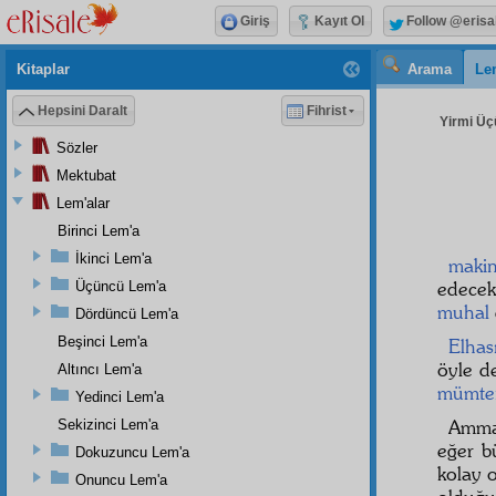
Giriş
Kayıt Ol
Follow @erisa
Kitaplar
Arama
Le
Hepsini Daralt
Fihrist
Yirmi Üç
Sözler
Mektubat
Lem'alar
Birinci Lem'a
İkinci Lem'a
maki
edecek
Üçüncü Lem'a
muhal
Dördüncü Lem'a
Beşinci Lem'a
Elhası
öyle 
Altıncı Lem'a
mümte
Yedinci Lem'a
Amma
Sekizinci Lem'a
eğer 
Dokuzuncu Lem'a
kolay 
Onuncu Lem'a