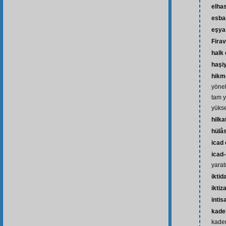
elhas
esba
eşya
Fira
halk
haşi
hikm
yönel
tam y
yükse
hilka
hülâ
icad
icad-
yarat
iktid
iktiz
intis
kader
kade