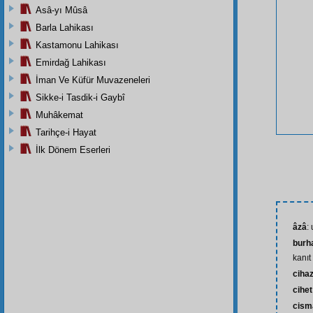
Asâ-yı Mûsâ
Barla Lahikası
Kastamonu Lahikası
Emirdağ Lahikası
İman Ve Küfür Muvazeneleri
Sikke-i Tasdik-i Gaybî
Muhâkemat
Tarihçe-i Hayat
İlk Dönem Eserleri
âzâ
:
burh
kanıt
ciha
cihet
cism