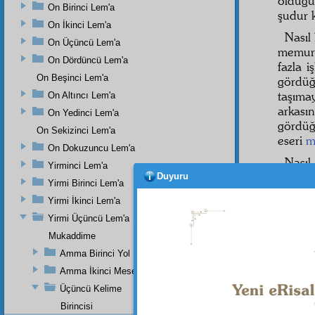
olduğ
On Birinci Lem'a
şudur k
On İkinci Lem'a
Nasıl
On Üçüncü Lem'a
memur
On Dördüncü Lem'a
fazla i
On Beşinci Lem'a
gördüğ
taşım
On Altıncı Lem'a
arkası
On Yedinci Lem'a
gördüğü
On Sekizinci Lem'a
eseri
mi
On Dokuzuncu Lem'a
Nasıl
Yirminci Lem'a
o
inti
Duyuru
Yirmi Birinci Lem'a
çekird
Yirmi İkinci Lem'a
Yirmi Üçüncü Lem'a
Mukaddime
Haşiye-
Amma Birinci Yol
Evet, e
Eğer 
Amma İkinci Mesele
cihazat
Üçüncü Kelime
ağacını
mevcut
Birincisi
ağaç,
k