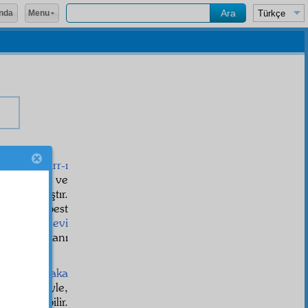
Menu
nda
ür. İşte o
sırr-ı
ül verecek ve
ta yaratmıştır.
mış; serbest
n binler
nevi
hayat
ın sultanı
ği
,
müsabaka
nin
tebdil
iyle,
yle olabilir.