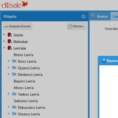
Kitaplar
Arama
Le
Hepsini Daralt
Fihrist
Yirmi İki
Sözler
Mektubat
Lem'alar
Birinci Lem'a
Duyur
İkinci Lem'a
yaptır
azîm
de
Üçüncü Lem'a
hayvân
Dördüncü Lem'a
Sair
ha
Beşinci Lem'a
bırakı
Altıncı Lem'a
hükmün
Yedinci Lem'a
hükmün
Sekizinci Lem'a
İşte,
Dokuzuncu Lem'a
ile,
hak
Onuncu Lem'a
aklın 