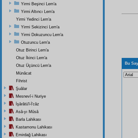
Yirmi Beşinci Lem'a
Yirmi Altıncı Lem'a
Yirmi Yedinci Lem'a
Yirmi Sekizinci Lem'a
Yirmi Dokuzuncu Lem'a
Otuzuncu Lem'a
Otuz Birinci Lem'a
Otuz İkinci Lem'a
Bu Say
Otuz Üçüncü Lem'a
Münâcat
Fihrist
Şuâlar
Mesnevî-i Nuriye
İşârâtü'l-İ'câz
Asâ-yı Mûsâ
Barla Lahikası
Kastamonu Lahikası
Emirdağ Lahikası