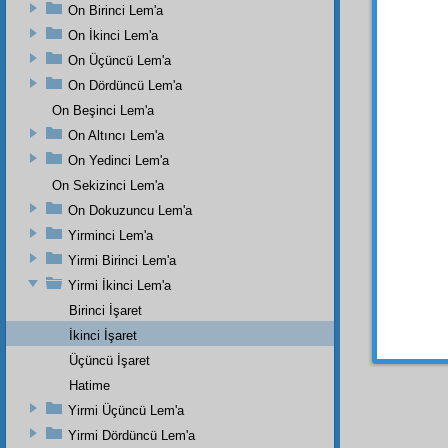
Evet, 
On Birinci Lem'a
yüzüne
On İkinci Lem'a
mühim
On Üçüncü Lem'a
Ne 
On Dördüncü Lem'a
Çalış,
On Beşinci Lem'a
sözün
On Altıncı Lem'a
Ne 
On Yedinci Lem'a
Çalış,
On Sekizinci Lem'a
Veyah
On Dokuzuncu Lem'a
Ne 
Yirminci Lem'a
Çalış,
Yirmi Birinci Lem'a
Evet
Yirmi İkinci Lem'a
olama
Birinci İşaret
mühim
tarzınd
İkinci İşaret
Üçüncü İşaret
Hatime
Yirmi Üçüncü Lem'a
Yirmi Dördüncü Lem'a