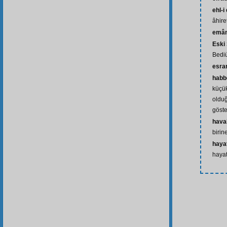
ehl-i
âhir
emân
Eski
Bedi
esra
habb
küçük
oldu
göst
hava
birin
hayat
hayat