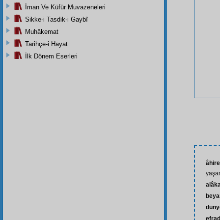
İman Ve Küfür Muvazeneleri
Sikke-i Tasdik-i Gaybî
Muhâkemat
Tarihçe-i Hayat
İlk Dönem Eserleri
âhire
yaşa
alâk
beya
düny
efra