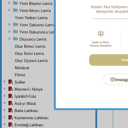
mübar
Yirmi Beşinci Lem'a
Yirmi Altıncı Lem'a
Yirmi Yedinci Lem'a
Yirmi Sekizinci Lem'a
Yirmi Dokuzuncu Lem'a
Otuzuncu Lem'a
Otuz Birinci Lem'a
Otuz İkinci Lem'a
Otuz Üçüncü Lem'a
Münâcat
Fihrist
Instag
Şuâlar
Mesnevî-i Nuriye
Bu Say
İşârâtü'l-İ'câz
Asâ-yı Mûsâ
Barla Lahikası
Kastamonu Lahikası
Emirdağ Lahikası