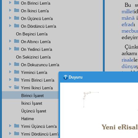
On Birinci Lem'a
Bu s
millet
i
On İkinci Lem'a
mânâ
i
On Üçüncü Lem'a
efrad
ı
On Dördüncü Lem'a
mecbu
On Beşinci Lem'a
edeyi
On Altıncı Lem'a
Çünk
On Yedinci Lem'a
arkamı
On Sekizinci Lem'a
risale
l
On Dokuzuncu Lem'a
dünya
teşebb
Yirminci Lem'a
Duyuru
dikka
Yirmi Birinci Lem'a
esrar
ı
Yirmi İkinci Lem'a
millet
i
Birinci İşaret
dokuz 
İkinci İşaret
mes'ul
kubbe
Üçüncü İşaret
mecbu
Hatime
Yirmi Üçüncü Lem'a
Amm
mecbu
Yirmi Dördüncü Lem'a