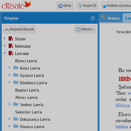
Giriş
Kayıt Ol
Follow @erisa
Kitaplar
Arama
Le
Hepsini Daralt
Fihrist
Yirmi İki
Sözler
Mektubat
Lem'alar
Birinci Lem'a
İkinci Lem'a
Bu me
Üçüncü Lem'a
BİRİ
Dördüncü Lem'a
Şahsı
Beşinci Lem'a
"Sen
e
Altıncı Lem'a
onlar 
dünya
Yedinci Lem'a
Sekizinci Lem'a
Elce
Dokuzuncu Lem'a
cevab
istiâre
e
Onuncu Lem'a