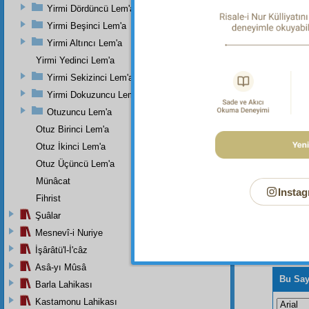
Dipnot-1
Yirmi Dördüncü Lem'a
"Benim
Yirmi Beşinci Lem'a
Dipnot-2
Yirmi Altıncı Lem'a
"Şüphes
Yirmi Yedinci Lem'a
Yusuf Sû
Yirmi Sekizinci Lem'a
Yirmi Dokuzuncu Lem'a
Otuzuncu Lem'a
Otuz Birinci Lem'a
Otuz İkinci Lem'a
Otuz Üçüncü Lem'a
Münâcat
Instag
Fihrist
Şuâlar
Mesnevî-i Nuriye
İşârâtü'l-İ'câz
Asâ-yı Mûsâ
Bu Say
Barla Lahikası
Kastamonu Lahikası