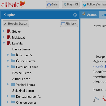
Giriş
Kayıt Ol
Follow @erisa
Kitaplar
Arama
Le
Hepsini Daralt
Fihrist
Yirmi Bir
Sözler
Mektubat
Lem'alar
Birinci Lem'a
İkinci Lem'a
karşı
fakir 
Üçüncü Lem'a
vazife
Dördüncü Lem'a
konulm
Beşinci Lem'a
mecb
Altıncı Lem'a
derece
Yedinci Lem'a
kısme
Sekizinci Lem'a
ِيلاً
Dokuzuncu Lem'a
1
Onuncu Lem'a