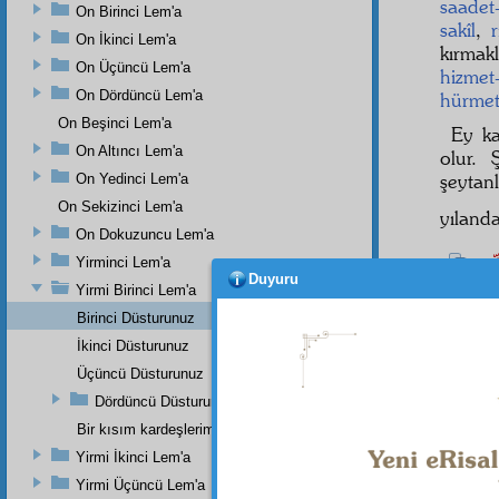
saadet
On Birinci Lem'a
sakîl
,
On İkinci Lem'a
kırmak
On Üçüncü Lem'a
hizmet
On Dördüncü Lem'a
hürmet
On Beşinci Lem'a
Ey k
On Altıncı Lem'a
olur. 
şeytan
On Yedinci Lem'a
On Sekizinci Lem'a
yıland
On Dokuzuncu Lem'a
َبِّى
Yirminci Lem'a
2
Duyuru
Yirmi Birinci Lem'a
edilm
Birinci Düsturunuz
muhaf
İkinci Düsturunuz
BİRİ
Üçüncü Düsturunuz
Amel
Dördüncü Düsturunuz
Eğer
Bir kısım kardeşlerime hususi bir mektuptur
Yirmi İkinci Lem'a
Yirmi Üçüncü Lem'a