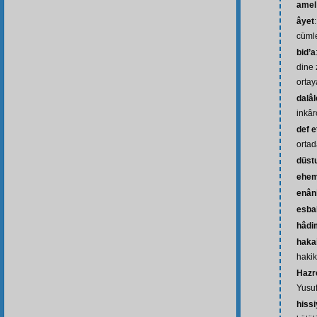
amel
âyet
cüml
bid’a
dine 
ortay
dalâl
inkâr
def 
ortad
düst
ehem
enân
esba
hâdi
haka
hakik
Hazre
Yusuf
hissi