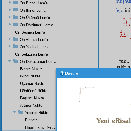
meşhu
On Birinci Lem'a
âyet
in
On İkinci Lem'a
On Üçüncü Lem'a
ْ اِنْ
On Dördüncü Lem'a
اَشَدُّ
On Beşinci Lem'a
On Altıncı Lem'a
On Yedinci Lem'a
On Sekizinci Lem'a
Yani
On Dokuzuncu Lem'a
vakit 
Birinci Nükte
Yani, 
Duyuru
İkinci Nükte
taam
t
Üçüncü Nükte
Dördüncü Nükte
Beşinci Nükte
Altıncı Nükte
Yedinci Nükte
Dipnot-1
Birincisi
bk. et-T
Beyhakî
Hırsın İkinci Neticesi