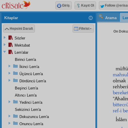
Giriş
Kayıt Ol
Follow @erisa
Kitaplar
Arama
Le
Hepsini Daralt
Fihrist
On Dokuz
Sözler
Mektubat
Lem'alar
Birinci Lem'a
İkinci Lem'a
müft
mahsul
Üçüncü Lem'a
olmak 
Dördüncü Lem'a
rehbe
Beşinci Lem'a
bereke
Altıncı Lem'a
"
Ahali
m
Yedinci Lem'a
bittecr
Sekizinci Lem'a
ref-i b
Dokuzuncu Lem'a
İslâ
Onuncu Lem'a