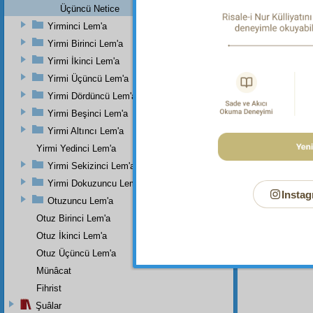
Üçüncü Netice
Dipnot-2
"Yiyin, i
Yirminci Lem'a
Yirmi Birinci Lem'a
Haşiye-
Yani, v
Yirmi İkinci Lem'a
mütenev
Yirmi Üçüncü Lem'a
Dipnot-3
Yirmi Dördüncü Lem'a
"Seni h
Yirmi Beşinci Lem'a
Muhakka
Yirmi Altıncı Lem'a
Yirmi Yedinci Lem'a
Yirmi Sekizinci Lem'a
Yirmi Dokuzuncu Lem'a
Instag
Otuzuncu Lem'a
Otuz Birinci Lem'a
Otuz İkinci Lem'a
Otuz Üçüncü Lem'a
Münâcat
Fihrist
Şuâlar