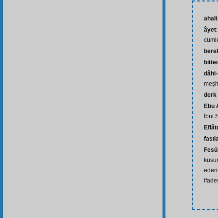
ahali
âyet
cüml
bere
bitte
dâhi
meşhu
derk
Ebu A
İbni 
Eflât
fasıl
Fesü
kusur
ederi
ifade