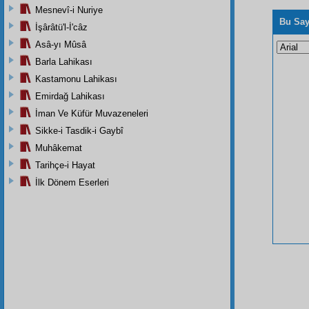
Mesnevî-i Nuriye
Bu Say
İşârâtü'l-İ'câz
Asâ-yı Mûsâ
Barla Lahikası
Kastamonu Lahikası
Emirdağ Lahikası
İman Ve Küfür Muvazeneleri
Sikke-i Tasdik-i Gaybî
Muhâkemat
Tarihçe-i Hayat
İlk Dönem Eserleri