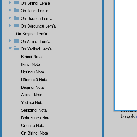
faydal
On Birinci Lem'a
On İkinci Lem'a
ÜÇÜ
On Üçüncü Lem'a
mutlu 
On Dördüncü Lem'a
On Beşinci Lem'a
Nasıl
On Altıncı Lem'a
seyyar
aks
ini
On Yedinci Lem'a
"Güneş
Birinci Nota
diyem
İkinci Nota
evliya
d
Üçüncü Nota
Arş
a k
Dördüncü Nota
İşte,
Beşinci Nota
dergâh
Altıncı Nota
zerreci
makam
Yedinci Nota
kendin
Sekizinci Nota
birçok
Dokuzuncu Nota
Onuncu Nota
On Birinci Nota