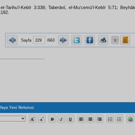
 et-Tarihu'l-Kebîr 3:338; Taberânî, el-Mu'cemü'l-Kebîr 5:71; Beyhâk
:182.
Sayfa
/663
faya Yeni Notunuz