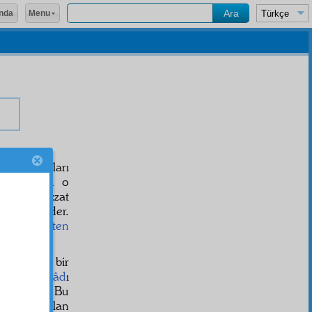
Menu
nda
 O faydaları
tur. Çünkü o
n ve bizzat
terettüp
eder.
r ve
kıymetten
f insanlar bir
elip, o
evrâd
ı
akbul
dür. Bu
en
mervî
olan