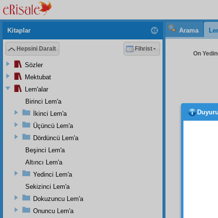
Kitaplar
Arama
Le
Hepsini Daralt
Fihrist
On Yedinc
Sözler
Mektubat
Lem'alar
Birinci Lem'a
Duyur
İkinci Lem'a
fayda
göremi
Üçüncü Lem'a
fayda
Dördüncü Lem'a
isteni
Beşinci Lem'a
Onları 
Altıncı Lem'a
düşer
.
Yedinci Lem'a
Yalnı
Sekizinci Lem'a
müşevv
Dokuzuncu Lem'a
sırf
rız
Onuncu Lem'a
hikmet