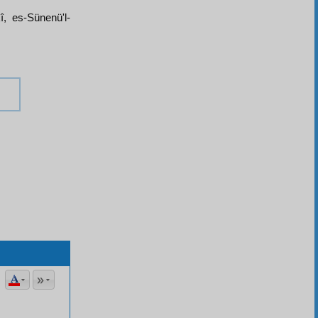
î, es-Sünenü'l-