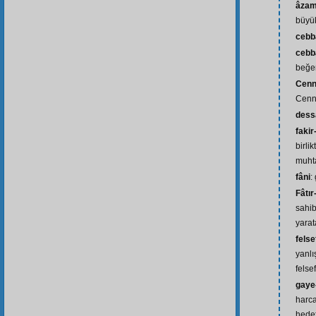
âzam
büyük
cebb
cebb
beğe
Cenn
Cenn
dess
fakir
birli
muht
fâni
:
Fâtır
sahib
yarat
felse
yanlı
felse
gaye
harca
hede