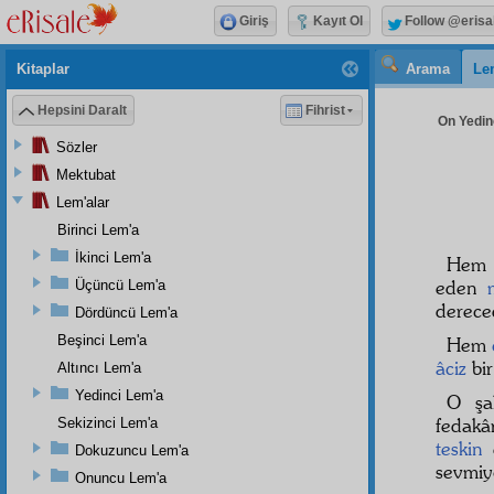
Giriş
Kayıt Ol
Follow @erisa
Kitaplar
Arama
Le
Hepsini Daralt
Fihrist
On Yedinc
Sözler
Mektubat
Lem'alar
Birinci Lem'a
İkinci Lem'a
Hem 
eden
Üçüncü Lem'a
dereced
Dördüncü Lem'a
Beşinci Lem'a
Hem
âciz
bi
Altıncı Lem'a
Yedinci Lem'a
O şa
fedakâ
Sekizinci Lem'a
teskin
e
Dokuzuncu Lem'a
sevmiy
Onuncu Lem'a