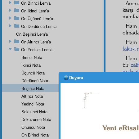
Amma
On Birinci Lem'a
karşı
On İkinci Lem'a
menfaa
On Üçüncü Lem'a
He
On Dördüncü Lem'a
olmad
On Beşinci Lem'a
Hem f
On Altıncı Lem'a
fakir-i
On Yedinci Lem'a
Hem z
Birinci Nota
bir
zai
İkinci Nota
maksat
Üçüncü Nota
yapar 
Duyuru
Dördüncü Nota
İşte i
Beşinci Nota
He
Altıncı Nota
hamiye
Yedinci Nota
Sekizinci Nota
Dokuzuncu Nota
Onuncu Nota
Dipnot-1
bk. Tevb
On Birinci Nota