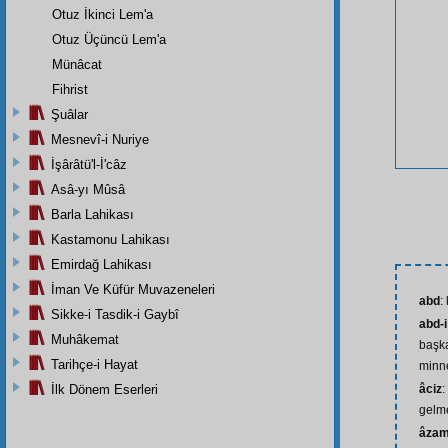
Otuz İkinci Lem'a
Otuz Üçüncü Lem'a
Münâcat
Fihrist
Şuâlar
Mesnevî-i Nuriye
İşârâtü'l-İ'câz
Asâ-yı Mûsâ
Barla Lahikası
Kastamonu Lahikası
Emirdağ Lahikası
İman Ve Küfür Muvazeneleri
abd
:
Sikke-i Tasdik-i Gaybî
abd-i
Muhâkemat
başk
Tarihçe-i Hayat
minn
İlk Dönem Eserleri
âciz
:
gelm
âza