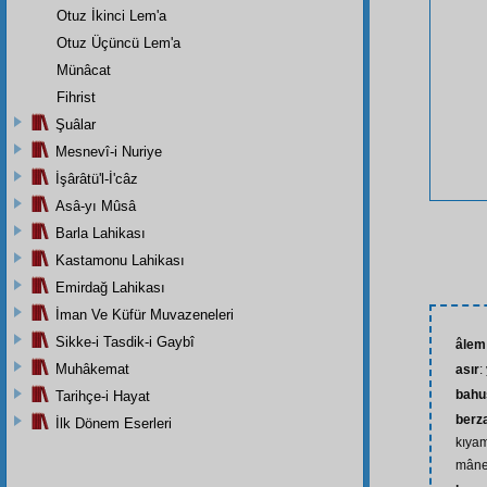
Otuz İkinci Lem'a
Otuz Üçüncü Lem'a
Münâcat
Fihrist
Şuâlar
Mesnevî-i Nuriye
İşârâtü'l-İ'câz
Asâ-yı Mûsâ
Barla Lahikası
Kastamonu Lahikası
Emirdağ Lahikası
İman Ve Küfür Muvazeneleri
Sikke-i Tasdik-i Gaybî
âlem
Muhâkemat
asır
:
bahu
Tarihçe-i Hayat
berz
İlk Dönem Eserleri
kıyam
mâne