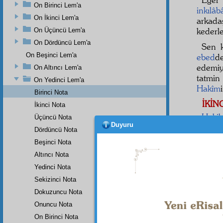
On Birinci Lem'a
inkılâb
On İkinci Lem'a
arkada
kederl
On Üçüncü Lem'a
On Dördüncü Lem'a
Sen 
On Beşinci Lem'a
ebed
d
edemi
On Altıncı Lem'a
tatmin
On Yedinci Lem'a
Hakîm
Birinci Nota
İKİN
İkinci Nota
Hakik
Üçüncü Nota
Duyuru
Dördüncü Nota
"Ey i
şeyi, 
Beşinci Nota
kendin
Altıncı Nota
mâbûdi
Yedinci Nota
de birdi
Sekizinci Nota
Dokuzuncu Nota
Onuncu Nota
Dipnot-1
On Birinci Nota
bk. Buh