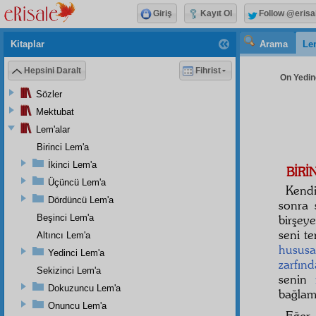
Giriş
Kayıt Ol
Follow @erisa
Kitaplar
Arama
Le
Hepsini Daralt
Fihrist
On Yedinc
Sözler
Mektubat
Lem'alar
Birinci Lem'a
İkinci Lem'a
BİRİ
Üçüncü Lem'a
Kend
Dördüncü Lem'a
sonra
Beşinci Lem'a
birşey
seni t
Altıncı Lem'a
husus
Yedinci Lem'a
zarfınd
Sekizinci Lem'a
senin
Dokuzuncu Lem'a
bağla
Onuncu Lem'a
Eğer