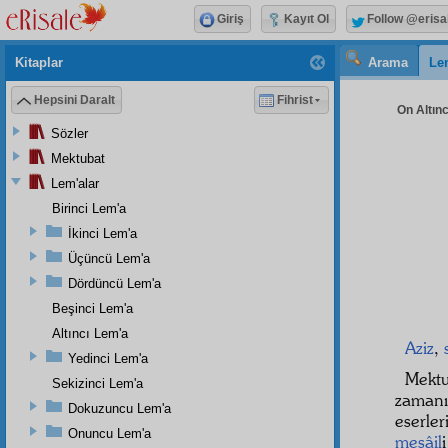
Giriş
Kayıt Ol
Follow @erisa
Kitaplar
Arama
Le
Hepsini Daralt
Fihrist
On Altınc
Sözler
Mektubat
Lem'alar
Birinci Lem'a
İkinci Lem'a
Üçüncü Lem'a
Dördüncü Lem'a
Beşinci Lem'a
Altıncı Lem'a
Aziz
,
Yedinci Lem'a
Mekt
Sekizinci Lem'a
zaman
Dokuzuncu Lem'a
eserler
Onuncu Lem'a
mesâil