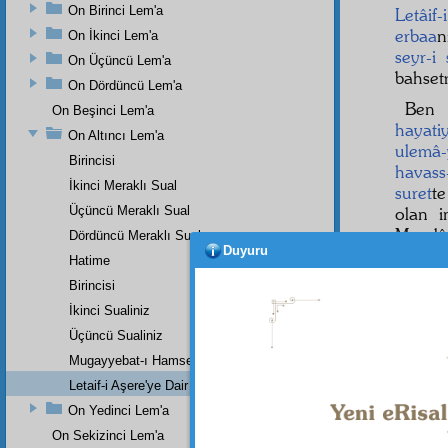
On Birinci Lem'a
Letâif-
erbaa
n
On İkinci Lem'a
seyr-i 
On Üçüncü Lem'a
bahsetm
On Dördüncü Lem'a
Ben 
On Beşinci Lem'a
hayati
On Altıncı Lem'a
ulemâ-y
Birincisi
havass-
İkinci Meraklı Sual
suret
t
Üçüncü Meraklı Sual
olan 
Meselâ
Dördüncü Meraklı Sual
Duyuru
letâif
i;
Hatime
Daha 
Birincisi
mesele
İkinci Sualiniz
kesmey
Üçüncü Sualiniz
Mugayyebat-ı Hamse'ye Dair Bir Sual
Letaif-i Aşere'ye Dair Bir Sual
Dipnot-1
On Yedinci Lem'a
Her türl
On Sekizinci Lem'a
Dipnot-2