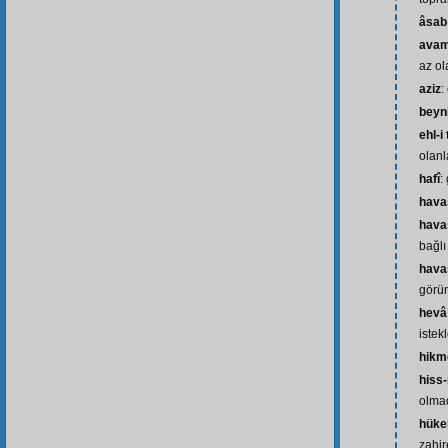
âsab
ava
az ol
aziz
:
beyn
ehl-i 
olanl
hafî
: 
hava
hava
bağlı
havas
görü
hevâ
istek
hikm
hiss-
olma
hüke
zahir