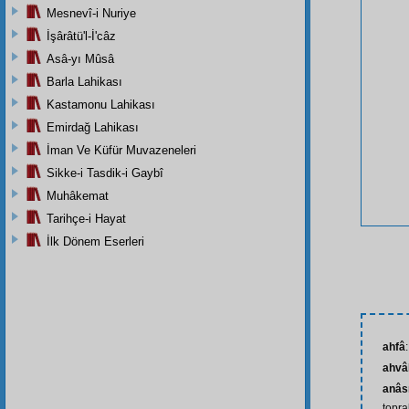
Mesnevî-i Nuriye
İşârâtü'l-İ'câz
Asâ-yı Mûsâ
Barla Lahikası
Kastamonu Lahikası
Emirdağ Lahikası
İman Ve Küfür Muvazeneleri
Sikke-i Tasdik-i Gaybî
Muhâkemat
Tarihçe-i Hayat
İlk Dönem Eserleri
ahfâ
ahvâ
anâsı
topra