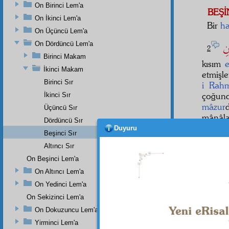
On Birinci Lem'a
BEŞİ
On İkinci Lem'a
Bir
ha
On Üçüncü Lem'a
ٰنِ
On Dördüncü Lem'a
2
Birinci Makam
kısım
e
İkinci Makam
etmişle
Birinci Sır
i Rah
çoğu
İkinci Sır
mâzur
Üçüncü Sır
mânâla
Dördüncü Sır
Duyuru
Evet
Beşinci Sır
zerre
le
Altıncı Sır
On Beşinci Lem'a
On Altıncı Lem'a
Dipnot-1
On Yedinci Lem'a
"Ancak 
On Sekizinci Lem'a
Dipnot-2
On Dokuzuncu Lem'a
"Muhakka
Yirminci Lem'a
Müslim, 