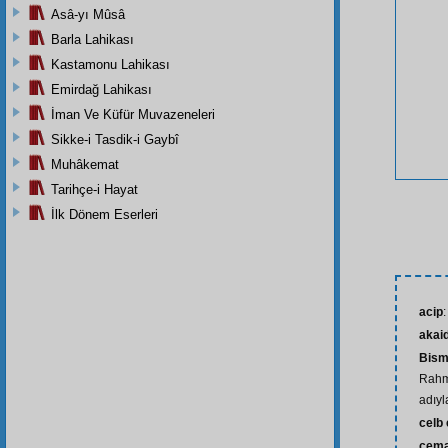
Asâ-yı Mûsâ
Barla Lahikası
Kastamonu Lahikası
Emirdağ Lahikası
İman Ve Küfür Muvazeneleri
Sikke-i Tasdik-i Gaybî
Muhâkemat
Tarihçe-i Hayat
İlk Dönem Eserleri
acip
:
akaid
Bism
Rahm
adıyl
celb
cema