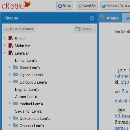
Giriş
Kayıt Ol
Follow @erisa
Kitaplar
Arama
Le
Hepsini Daralt
Fihrist
On Dördü
Sözler
Mektubat
Lem'alar
Birinci Lem'a
İkinci Lem'a
şirin 
rahmet
Üçüncü Lem'a
ki,
zîşu
Dördüncü Lem'a
Beşinci Lem'a
ve
Zât
Altıncı Lem'a
hakikî
Yedinci Lem'a
İşte,
Sekizinci Lem'a
hülâsa
Dokuzuncu Lem'a
ünvanı
Onuncu Lem'a
esrar-ı