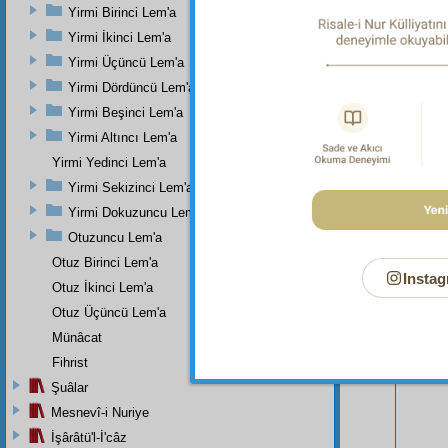
Yirmi Birinci Lem'a
Yirmi İkinci Lem'a
Yirmi Üçüncü Lem'a
Yirmi Dördüncü Lem'a
Yirmi Beşinci Lem'a
Yirmi Altıncı Lem'a
Yirmi Yedinci Lem'a
Yirmi Sekizinci Lem'a
Yirmi Dokuzuncu Lem'a
Otuzuncu Lem'a
Otuz Birinci Lem'a
Instag
Otuz İkinci Lem'a
Bu Say
Otuz Üçüncü Lem'a
Münâcat
Fihrist
Şuâlar
Mesnevî-i Nuriye
İşârâtü'l-İ'câz