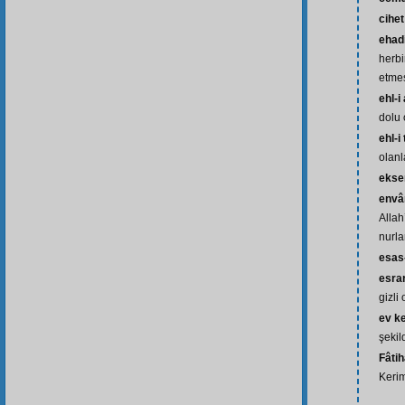
cihet
ehad
herbir
etme
ehl-i
dolu 
ehl-i
olanl
ekse
envâ
Allah
nurla
esas-
esra
gizli 
ev k
şekil
Fâti
Kerim