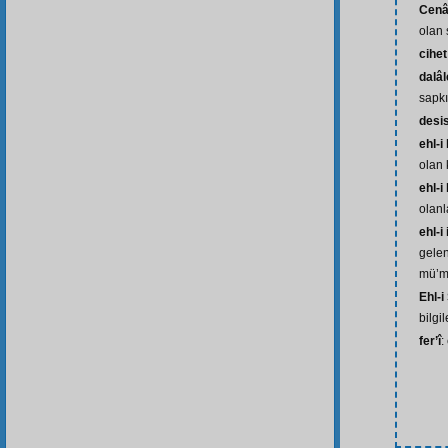
Cenâ
olan 
cihet
dalâl
sapkı
desi
ehl-i
olan 
ehl-i
olanl
ehl-i
gelen
mü’m
Ehl-
bilgil
fer’î
: