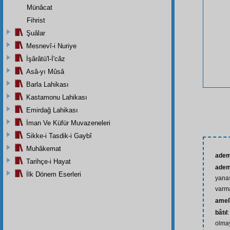
Münâcat
Fihrist
Şuâlar
Mesnevî-i Nuriye
İşârâtü'l-İ'câz
Asâ-yı Mûsâ
Barla Lahikası
Kastamonu Lahikası
Emirdağ Lahikası
İman Ve Küfür Muvazeneleri
Sikke-i Tasdik-i Gaybî
Muhâkemat
ade
Tarihçe-i Hayat
adem
İlk Dönem Eserleri
yana
var
amel
bâtıl
olma