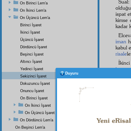
Sual
On Birinci Lem'a
olduğu
On İkinci Lem'a
ispat e
On Üçüncü Lem'a
kimse 
Birinci İşaret
kadar 
İkinci İşaret
Elce
Üçüncü İşaret
iman
h
kabul e
Dördüncü İşaret
risale
l
Beşinci İşaret
Altıncı İşaret
İkinci
iman
ı
Yedinci İşaret
Duyuru
kabuld
Sekizinci İşaret
iman
ın
Dokuzuncu İşaret
adem
i
Onuncu İşaret
ispatı 
On Birinci İşaret
On İkinci İşaret
On Üçüncü İşaret
Dipnot-1
On Dördüncü Lem'a
"Yokluk 
Kelâm: 
On Beşinci Lem'a