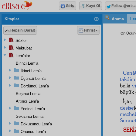
Giriş
Kayıt Ol
Follow @erisa
Kitaplar
Arama
Le
Hepsini Daralt
Fihrist
On Üçünc
Sözler
Mektubat
Lem'alar
Birinci Lem'a
İkinci Lem'a
Cenâ
takdim
Üçüncü Lem'a
belki
v
Dördüncü Lem'a
büyük 
Beşinci Lem'a
İşte
Altıncı Lem'a
desise
Yedinci Lem'a
mezhe
Sekizinci Lem'a
Sünnet
Dokuzuncu Lem'a
SEKİ
Onuncu Lem'a