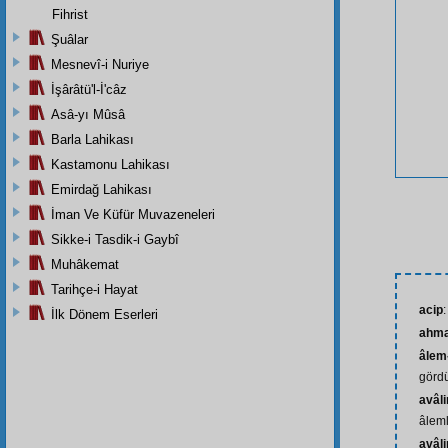
Fihrist
Şuâlar
Mesnevî-i Nuriye
İşârâtü'l-İ'câz
Asâ-yı Mûsâ
Barla Lahikası
Kastamonu Lahikası
Emirdağ Lahikası
İman Ve Küfür Muvazeneleri
Sikke-i Tasdik-i Gaybî
Muhâkemat
Tarihçe-i Hayat
acip
:
İlk Dönem Eserleri
ahm
âlem
görd
avâl
âlem
avâl