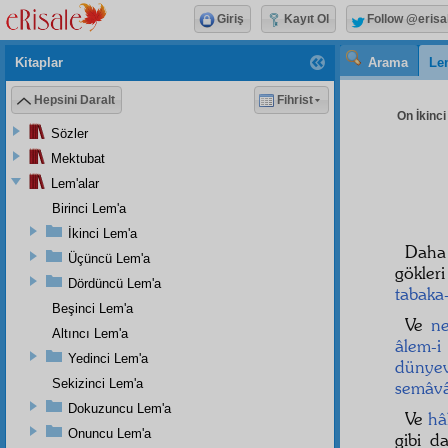
Giriş
Kayıt Ol
Follow @erisa
Kitaplar
Arama
Le
Hepsini Daralt
Fihrist
On İkinci
Sözler
Mektubat
Lem'alar
Birinci Lem'a
İkinci Lem'a
Daha 
Üçüncü Lem'a
gökleri
Dördüncü Lem'a
tabaka
Beşinci Lem'a
Ve
ne
Altıncı Lem'a
âlem-i
Yedinci Lem'a
dünyev
Sekizinci Lem'a
semâv
Dokuzuncu Lem'a
Ve
hâ
Onuncu Lem'a
gibi 