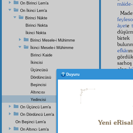
mâide-
On Birinci Lem'a
On İkinci Lem'a
Mad
Birinci Nükte
feyleso
âyet
e
Birinci Nokta
düşürm
İkinci Nokta
birte
Birinci Mesele-i Mühimme
bulun
İkinci Mesele-i Mühimme
efkâr
ı
Birinci Kaide
gördük
sarho
İkincisi
olan
kü
Üçüncüsü
Duyuru
hayalî
Dördüncüsü
başları
Beşincisi
Elhası
Altıncısı
erkân-ı
Yedincisi
On Üçüncü Lem'a
On Dördüncü Lem'a
Dipnot-1
On Beşinci Lem'a
bk. Buhâ
On Altıncı Lem'a
2.