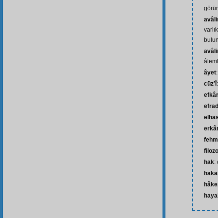
görü
avâli
varlı
bulu
avâli
âleml
âyet
cüz’î
efkâ
efra
elhas
erkân
fehm
filoz
hak
:
hakai
hâke
hayal