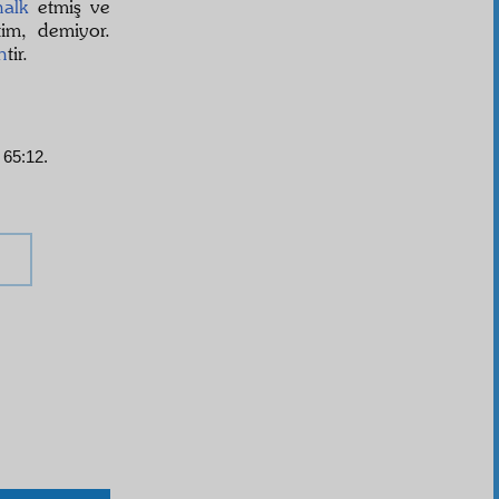
halk
etmiş ve
im, demiyor.
h
tir.
 65:12.