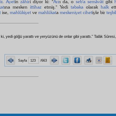
ir
.
Âyet
in
zâhir
i diyor ki: "
Arz
ı da, o
seb'a
semâvât
gibi
at
ına mesken
ittihaz
etmiş." Yedi
tabaka
olarak
halk
ett
t
ise,
mahlûkiyet
ve
mahlûkat
a
meskeniyet
cihet
iyle bir
teşbi
 ki, yedi göğü yarattı ve yeryüzünü de onlar gibi yarattı." Talâk Sûresi,
Sayfa
/663