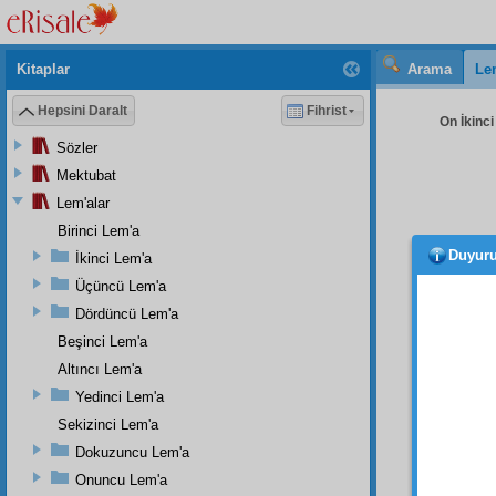
Kitaplar
Arama
Le
Hepsini Daralt
Fihrist
On İkinci
Sözler
Mektubat
Lem'alar
Birinci Lem'a
Duyur
İkinci Lem'a
defa 
için, 
Üçüncü Lem'a
çok
ev
Dördüncü Lem'a
Noktada
Beşinci Lem'a
mikta
Altıncı Lem'a
rivayet
Yedinci Lem'a
Sekizinci Lem'a
Dokuzuncu Lem'a
İk
Onuncu Lem'a