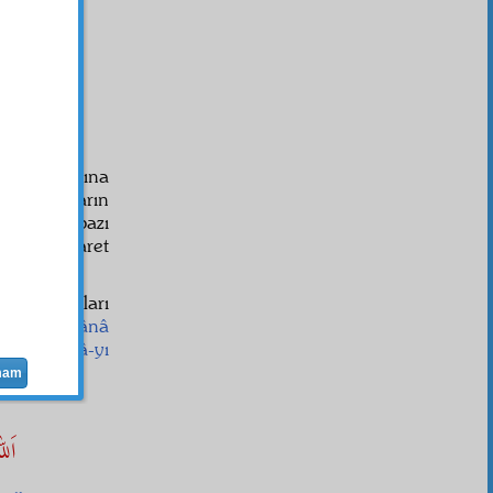
ık
la
ın
t
i
aka
olmasına
yor; onların
ederek bazı
irkaç işaret
ve
mâsadak
ları
mazsa, o
mânâ
dair
mânâ-yı
mam
اَل