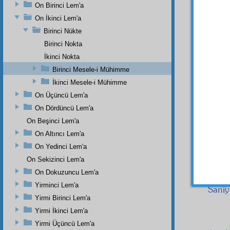
On Birinci Lem'a
On İkinci Lem'a
Birinci Nükte
Birinci Nokta
İkinci Nokta
Birinci Mesele-i Mühimme
BİRİ
İkinci Mesele-i Mühimme
dair
di
On Üçüncü Lem'a
arz
a 
On Dördüncü Lem'a
hakaik
On Beşinci Lem'a
yazaca
On Altıncı Lem'a
Birinc
On Yedinci Lem'a
ayrıdır
On Sekizinci Lem'a
inkâr 
küllî
si
On Dokuzuncu Lem'a
Yirminci Lem'a
Sani
Yirmi Birinci Lem'a
Yirmi İkinci Lem'a
Yirmi Üçüncü Lem'a