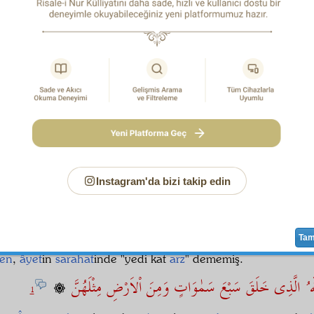
edilecek.
Çünkü coğrafya ve
kozmoğrafya
fenlerinin kısac
kanun
larıyla ve daracık
düstur
larıyla ve küçücük
mizan
larıy
Kur'ân'ın
semâvât
ına çıkamadıklarından ve
âyât
yıldızlarındaki yedi kat
mânâ
ları
keşf
edemediklerinden,
âye
tenkit
, belki inkârına
divanece
sine çalışmışlar.
NCİ
MESELE-İ MÜHİMME
:
Semâvât
gibi
arz
ın da yedi
tab
r. Şu mesele, yeni zamanın
feylesof
larına
hakikatsiz
görünü
ve
semâvât
a
dair
olan fenleri kabul etmiyor. Bunu
vasıta
-i Kur'âniye
ye itiraz ediyorlar. Buna
dair
muhtasaran
b
ğız.
Instagram'da bizi takip edin
isi:
Evvelâ
,
âyet
in
mânâ
sı ayrıdır ve o
mânâ
ların
efrad
ı 
. İşte o
küllî
mânâ
nın
müteaddit
efrad
ından bir ferdi bulun
edilmez.
Semâvât
ın yedi
tabaka
sına ve
arz
ın yedi katına
nin çok
efrad
ından yedi
mâsadak
zâhiren
görünüyor.
Ta
yen
,
âyet
in
sarahat
inde "yedi kat
arz
" dememiş.
له ُ الَّذِى خَلَقَ سَبْعَ سَمٰوَاتٍ وَمِنَ اْلاَرْضِ مِثْلَهُنَّ
1