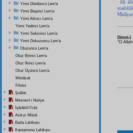
ilâ âh
Yirmi Dördüncü Lem'a
mahlûk
Yirmi Beşinci Lem'a
Misliye
Yirmi Altıncı Lem'a
Yirmi Yedinci Lem'a
Yirmi Sekizinci Lem'a
Dipnot-1
Yirmi Dokuzuncu Lem'a
"O Allah
Otuzuncu Lem'a
Otuz Birinci Lem'a
Otuz İkinci Lem'a
Otuz Üçüncü Lem'a
Münâcat
Fihrist
Şuâlar
Mesnevî-i Nuriye
İşârâtü'l-İ'câz
Asâ-yı Mûsâ
Barla Lahikası
Kastamonu Lahikası