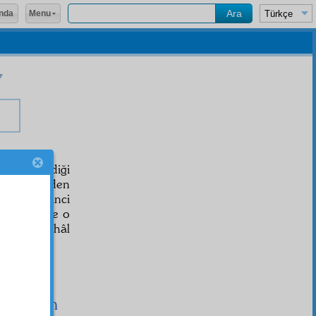
Menu
nda
yaç görmediği
vî
nev'inden
adem Birinci
vam eder ve o
lardan o hâl
me
beyan