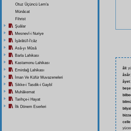
Otuz Üçüncü Lem'a
Münâcat
Fihrist
Şuâlar
Mesnevî-i Nuriye
İşârâtü'l-İ'câz
Asâ-yı Mûsâ
Barla Lahikası
Kastamonu Lahikası
âli
: y
Emirdağ Lahikası
âsâr
İman Ve Küfür Muvazeneleri
âyet
Sikke-i Tasdik-i Gaybî
beşe
Muhâkemat
bilb
Tarihçe-i Hayat
bilm
İlk Dönem Eserleri
bilya
bizz
celle
yüced