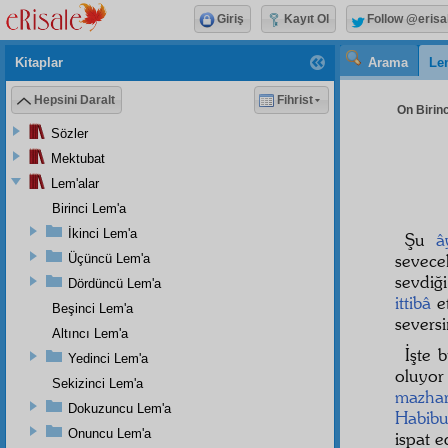
Giriş
Kayıt Ol
Follow @erisa
Kitaplar
Arama
Le
Hepsini Daralt
Fihrist
On Birinc
Sözler
Mektubat
Lem'alar
Birinci Lem'a
İkinci Lem'a
Şu
â
sevecek
Üçüncü Lem'a
sevdiği
Dördüncü Lem'a
ittibâ
et
Beşinci Lem'a
seversi
Altıncı Lem'a
İşte 
Yedinci Lem'a
oluyor
Sekizinci Lem'a
mazha
Dokuzuncu Lem'a
Habibu
Onuncu Lem'a
ispat e