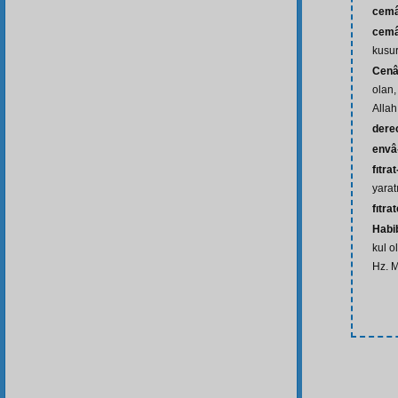
cemâ
cemâ
kusur
Cenâ
olan,
Allah
dere
envâ-
fıtra
yaratı
fıtra
Habi
kul 
Hz. 