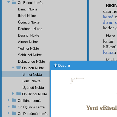
On Birinci Lem'a
BİRİ
Birinci Nükte
üzerin
İkinci Nükte
kemâl
e
ihsan
Üçüncü Nükte
kadar g
Dördüncü Nükte
Hem 
Beşinci Nükte
kalbi
Altıncı Nükte
hükmün
Yedinci Nükte
kâinat
ı
Sekizinci Nükte
Mad
Dokuzuncu Nükte
istida
Duyuru
Onuncu Nükte
âsâr
ıy
Birinci Nokta
mevcu
İkinci Nokta
hadsiz
ve
in'
Üçüncü Nokta
ihsânâ
On Birinci Nükte
On İkinci Lem'a
On Üçüncü Lem'a
On Dördüncü Lem'a