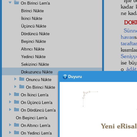
İşte 
On Birinci Lem'a
kadar 
Birinci Nükte
ne ka
İkinci Nükte
DOK
Üçüncü Nükte
Sünne
Dördüncü Nükte
havas
Beşinci Nükte
tarafta
kısıml
Altıncı Nükte
Seniyy
Yedinci Nükte
ise bü
Sekizinci Nükte
o
âdât
Dokuzuncu Nükte
nurunda
Duyuru
Onuncu Nükte
On Birinci Nükte
Ahkâm
On İkinci Lem'a
sır
1
On Üçüncü Lem'a
On Dördüncü Lem'a
On Beşinci Lem'a
Dipnot-1
On Altıncı Lem'a
"Bugün s
On Yedinci Lem'a
Dipnot-2