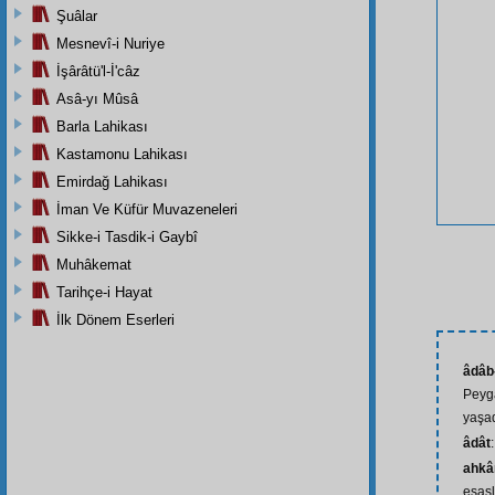
Şuâlar
Mesnevî-i Nuriye
İşârâtü'l-İ'câz
Asâ-yı Mûsâ
Barla Lahikası
Kastamonu Lahikası
Emirdağ Lahikası
İman Ve Küfür Muvazeneleri
Sikke-i Tasdik-i Gaybî
Muhâkemat
Tarihçe-i Hayat
İlk Dönem Eserleri
âdâb-
Peyg
yaşad
âdât
ahkâ
esasl