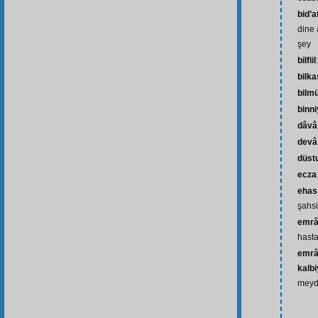
bid’a
dine 
şey
bilfiil
bilka
bilm
binni
dâvâ
devâ
düst
ecza
ehas
şahsi
emrâz
hasta
emrâz
kalb
meyda