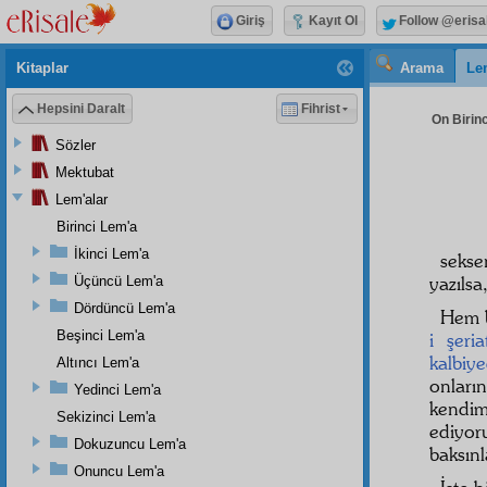
Giriş
Kayıt Ol
Follow @erisa
Kitaplar
Arama
Le
Hepsini Daralt
Fihrist
On Birinc
Sözler
Mektubat
Lem'alar
Birinci Lem'a
İkinci Lem'a
seks
yazılsa
Üçüncü Lem'a
Dördüncü Lem'a
Hem 
Beşinci Lem'a
i şeria
kalbiye
Altıncı Lem'a
onları
Yedinci Lem'a
kendim
Sekizinci Lem'a
ediyo
Dokuzuncu Lem'a
baksınl
Onuncu Lem'a