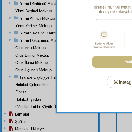
bk.Buha
Yirmi Dördüncü Mektup
3:368.
Yirmi Beşinci Mektup
Yirmi Altıncı Mektup
Yirmi Yedinci Mektup
Yirmi Sekizinci Mektup
Yirmi Dokuzuncu Mektup
Otuzuncu Mektup
Otuz Birinci Mektup
Otuz İkinci Mektup
Otuz Üçüncü Mektup
İşârât-ı Gaybiyye Hakkında Bir Takriz
Instag
Hakikat Çekirdekleri
Fihrist
Hakikat Işıkları
Bu Say
Gönüller Fatihi Büyük Üstada
Lem'alar
Şuâlar
Mesnevî-i Nuriye