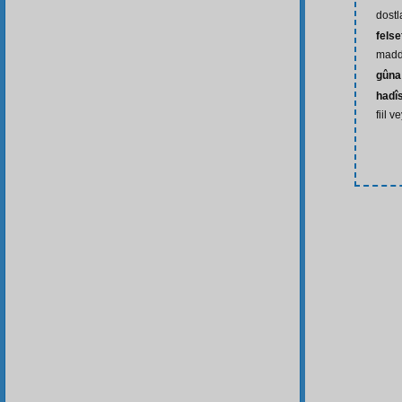
dostla
felse
madd
gûna
hadî
fiil v