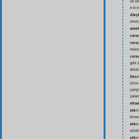
ve on
n-b-e
Aley
onun 
amel
cere
cere
münaf
cere
gibi 
dinsi
Decc
önce 
çalış
yalan
efra
ehl-i
kimse
ehl-i
yüzlü
ehl-i