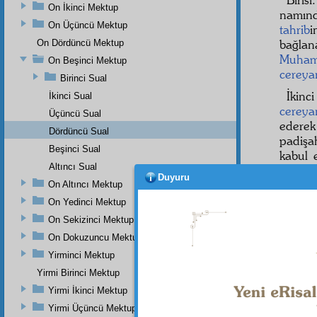
On İkinci Mektup
namınd
On Üçüncü Mektup
tahrib
i
bağla
On Dördüncü Mektup
Muham
On Beşinci Mektup
cereya
Birinci Sual
İkinc
İkinci Sual
cereya
Üçüncü Sual
edere
Dördüncü Sual
padiş
Beşinci Sual
kabul
Altıncı Sual
gûnâ
Duyuru
küçük
On Altıncı Mektup
geçen 
On Yedinci Mektup
On Sekizinci Mektup
On Dokuzuncu Mektup
Dipnot-1
Yirminci Mektup
Buharî, 
Yirmi Birinci Mektup
Dipnot-2
Yirmi İkinci Mektup
Süfyan
Yirmi Üçüncü Mektup
Tirmizî