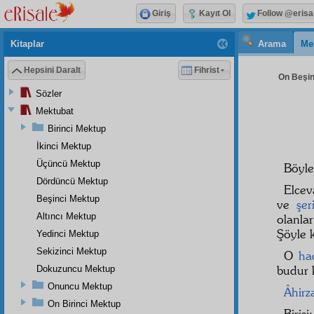
Giriş
Kayıt Ol
Follow @erisa
Kitaplar
Arama
Me
Hepsini Daralt
Fihrist
On Beşin
Sözler
Mektubat
Birinci Mektup
İkinci Mektup
Üçüncü Mektup
Böyl
Dördüncü Mektup
Elce
Beşinci Mektup
ve
şer
Altıncı Mektup
olanla
Şöyle k
Yedinci Mektup
Sekizinci Mektup
O
ha
budur k
Dokuzuncu Mektup
Onuncu Mektup
Âhir
On Birinci Mektup
Birisi