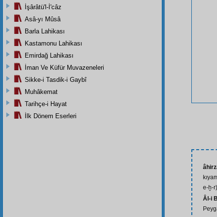
İşârâtü'l-İ'câz
Asâ-yı Mûsâ
Barla Lahikası
Kastamonu Lahikası
Emirdağ Lahikası
İman Ve Küfür Muvazeneleri
Sikke-i Tasdik-i Gaybî
Muhâkemat
Tarihçe-i Hayat
İlk Dönem Eserleri
âhir
kıyam
e-ḫ-r
Âl-i 
Peyga