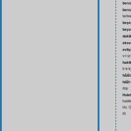
berz
berza
tarika
beşe
beya
daki
ekse
evliy
v-l-y)
haki
ḥ-ḳ-ḳ
hâlât
hilâf
dışı
Hulef
halif
Hz. O
d)