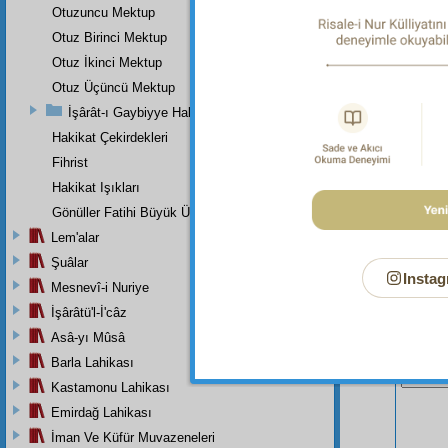
Dipnot-2
Otuzuncu Mektup
"Hiçbir 
Otuz Birinci Mektup
Otuz İkinci Mektup
Otuz Üçüncü Mektup
İşârât-ı Gaybiyye Hakkında Bir Takriz
Hakikat Çekirdekleri
Fihrist
Hakikat Işıkları
Gönüller Fatihi Büyük Üstada
Lem'alar
Şuâlar
Instag
Mesnevî-i Nuriye
İşârâtü'l-İ'câz
Asâ-yı Mûsâ
Bu Say
Barla Lahikası
Kastamonu Lahikası
Emirdağ Lahikası
İman Ve Küfür Muvazeneleri