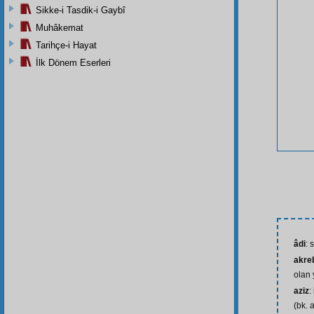
Sikke-i Tasdik-i Gaybî
Muhâkemat
Tarihçe-i Hayat
İlk Dönem Eserleri
âdi
: 
akreb
olan y
aziz
:
(bk. 