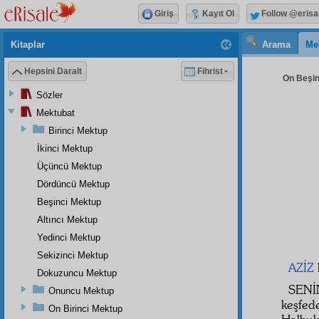
Giriş
Kayıt Ol
Follow @erisa
Kitaplar
Arama
Me
Hepsini Daralt
Fihrist
On Beşin
Sözler
Mektubat
Birinci Mektup
İkinci Mektup
Üçüncü Mektup
Dördüncü Mektup
Beşinci Mektup
Altıncı Mektup
Yedinci Mektup
Sekizinci Mektup
AZİZ
Dokuzuncu Mektup
SENİ
Onuncu Mektup
keşfe
On Birinci Mektup