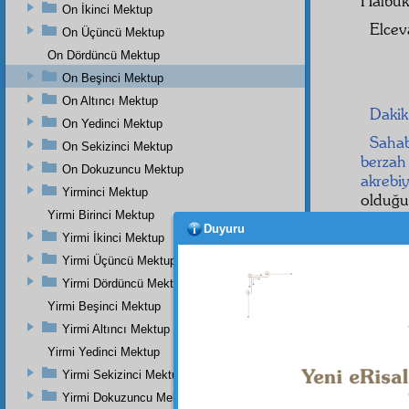
Halbuk
On İkinci Mektup
Elcev
On Üçüncü Mektup
On Dördüncü Mektup
On Beşinci Mektup
On Altıncı Mektup
Dakik
On Yedinci Mektup
Saha
On Sekizinci Mektup
berzah
On Dokuzuncu Mektup
akrebiy
Yirminci Mektup
olduğu
Yirmi Birinci Mektup
kerame
Duyuru
Yirmi İkinci Mektup
Hem
Yirmi Üçüncü Mektup
İlâhî
ol
seyr ü
Yirmi Dördüncü Mektup
derec
Yirmi Beşinci Mektup
Yirmi Altıncı Mektup
Yirmi Yedinci Mektup
Yirmi Sekizinci Mektup
Dipnot-1
Her türl
Yirmi Dokuzuncu Mektup