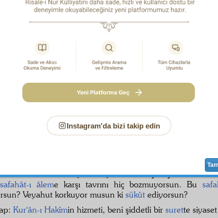
zdır. Eğer onların elinde bir
hak
veya kuvvetli bir
esbab
b
nlara karşı da
müracaat
olunurdu.
rını yesin, dünyalarını tamamen bıraktığım ve ayakları
tlerini büs bütün terk ettiğim halde, düşündükleri bahane
e asılsız olduğundan, onlara
müracaat
la o
evham
lara bir
ha
yorum. Eğer uçları
ecnebî
elinde olan dünya siyasetine karı
 olsaydı, değil sekiz sene, belki sekiz saat kalmayacak,
tere
i gösterecekti. Halbuki sekiz senedir birtek gazete okumak
umadım. Dört senedir burada
taht-ı nezaret
te bulunuy
uh
görülmedi. Demek,
Kur'ân-ı Hakîm
in hizmetinin bütün
de
bir
ulviyet
i var ki, çoğu yalancılıktan ibaret olan dün
ül
e meydan vermiyor.
Instagram'da bizi takip edin
-i müracaat
ımın ikinci sebebi şudur ki:
Hak
sızlığı
hak
zanned
hak
dâvâ
etmek, bir nevi
hak
sızlıktır. Bu nevi
hak
sızlığı
m.
Ta
CÜ SUALİNİZ:
Dünyanın siyasetine karşı niçin bu kadar
safahât-ı âlem
e karşı tavrını hiç bozmuyorsun. Bu
safa
rsun? Veyahut korkuyor musun ki
sükût
ediyorsun?
vap:
Kur'ân-ı Hakîm
in hizmeti, beni şiddetli bir
suret
te siyase