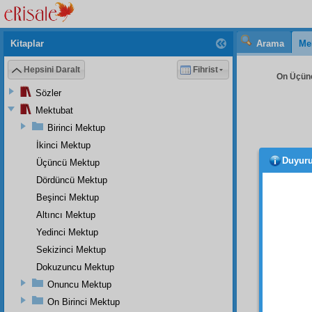
Kitaplar
Arama
Me
Hepsini Daralt
Fihrist
On Üçünc
Sözler
Mektubat
Birinci Mektup
İkinci Mektup
Duyur
Üçüncü Mektup
Başa 
sebep 
Dördüncü Mektup
inzivâ
Beşinci Mektup
Zâhirî
s
Altıncı Mektup
dünyam
Yedinci Mektup
Kader-i
Sekizinci Mektup
edemi
Dokuzuncu Mektup
bir
rah
Onuncu Mektup
Made
On Birinci Mektup
Zâhîrî
s