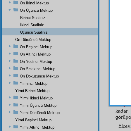
mânâsı
On İkinci Mektup
vakit o
On Üçüncü Mektup
Birinci Sualiniz
Başla
siyase
İkinci Sualiniz
elbett
Üçüncü Sualiniz
istemi
On Dördüncü Mektup
iştiha
m
On Beşinci Mektup
kendin
On Altıncı Mektup
ve ok
tereşş
On Yedinci Mektup
fevkin
On Sekizinci Mektup
tenezz
On Dokuzuncu Mektup
Adem
Yirminci Mektup
karşı
Yirmi Birinci Mektup
isteme
Yirmi İkinci Mektup
ÜÇÜN
Yirmi Üçüncü Mektup
kadar
Yirmi Dördüncü Mektup
görüyo
Yirmi Beşinci Mektup
Elce
Yirmi Altıncı Mektup