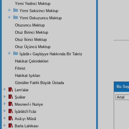
Yirmi Yedinci Mektup
Yirmi Sekizinci Mektup
Yirmi Dokuzuncu Mektup
Otuzuncu Mektup
Otuz Birinci Mektup
Otuz İkinci Mektup
Otuz Üçüncü Mektup
İşârât-ı Gaybiyye Hakkında Bir Takriz
Hakikat Çekirdekleri
Fihrist
Hakikat Işıkları
Gönüller Fatihi Büyük Üstada
Bu Say
Lem'alar
Şuâlar
Mesnevî-i Nuriye
İşârâtü'l-İ'câz
Asâ-yı Mûsâ
Barla Lahikası