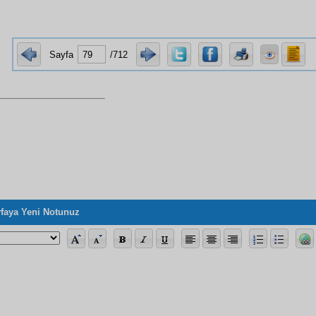
Sayfa
/712
faya Yeni Notunuz