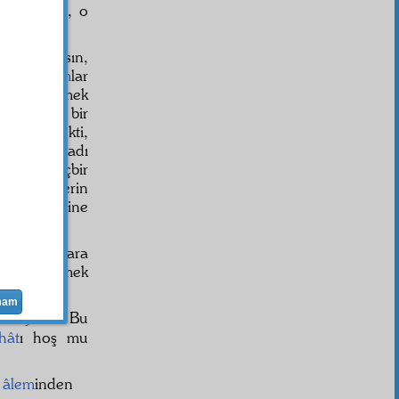
ulunsaydı, o
na dolaşsın,
ler,
evham
lar
kikat
vermek
şmak için bir
şşuh
edecekti,
 arzum olmadı
orum; hiçbir
 siyasetlerin
ya siyasetine
en adamlara
irtikâp
etmek
mam
lâkayt
sın? Bu
hât
ı hoş mu
t
âlem
inden