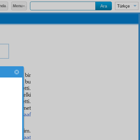
Menu
nda
ünya
zâhirî
bir
î
dir; beni bu
 adalet etti.
et eder; belki
r zulüm etti.
e dine hizmet
lmünü
muzaaf
acaat
ederim.
lara
müracaat