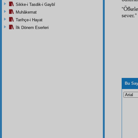
Sikke-i Tasdik-i Gaybî
"Öfkele
Muhâkemat
sever."
Tarihçe-i Hayat
İlk Dönem Eserleri
Bu Say