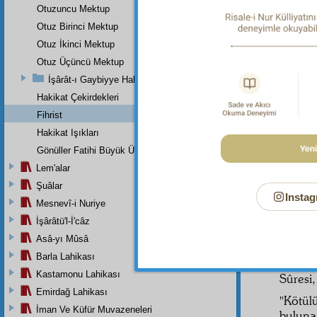
Otuzuncu Mektup
5
Otuz Birinci Mektup
Otuz İkinci Mektup
Otuz Üçüncü Mektup
İşârât-ı Gaybiyye Hakkında Bir Takriz
Hakikat Çekirdekleri
"Kalepl
Fihrist
"Birçok
Hakikat Işıkları
olan bi
Gönüller Fatihi Büyük Üstada
Allah'
Lem'alar
"Onlard
Şuâlar
onlara 
Instag
Mesnevî-i Nuriye
merham
İşârâtü'l-İ'câz
küçükk
Asâ-yı Mûsâ
Sûresi
Barla Lahikası
"Mü'min
Kastamonu Lahikası
Sûresi,
Emirdağ Lahikası
"Kötülü
İman Ve Küfür Muvazeneleri
bulunan