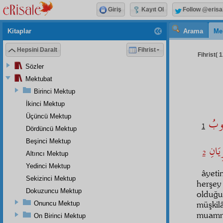
Giriş
Kayıt Ol
Follow @erisa
Kitaplar
Arama
Me
Hepsini Daralt
Fihrist
Fihrist( 1
Sözler
Mektubat
Birinci Mektup
İkinci Mektup
Üçüncü Mektup
قُلُوبُ
1
Dördüncü Mektup
Beşinci Mektup
ِيَانِ
2
Altıncı Mektup
Yedinci Mektup
âyeti
Sekizinci Mektup
herşey
Dokuzuncu Mektup
olduğu
müşkil
Onuncu Mektup
muammas
On Birinci Mektup