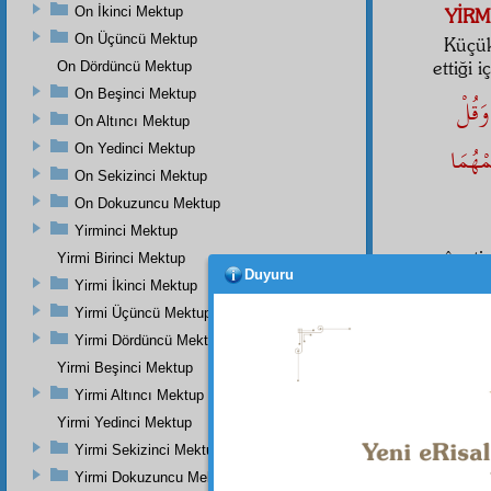
On İkinci Mektup
YİRM
On Üçüncü Mektup
Küçük
ettiği 
On Dördüncü Mektup
On Beşinci Mektup
وَقُلْ
On Altıncı Mektup
ْهُمَا
On Yedinci Mektup
On Sekizinci Mektup
On Dokuzuncu Mektup
Yirminci Mektup
âyeti
Yirmi Birinci Mektup
Duyuru
göster
Yirmi İkinci Mektup
buluna
Yirmi Üçüncü Mektup
YİRMİ
Yirmi Dördüncü Mektup
"İki 
Yirmi Beşinci Mektup
Yirmi Altıncı Mektup
Birin
Yirmi Yedinci Mektup
Yirmi Sekizinci Mektup
Yirmi Dokuzuncu Mektup