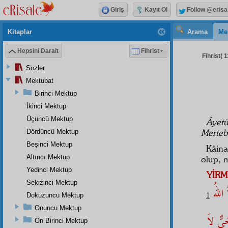
Giriş
Kayıt Ol
Follow @erisa
Kitaplar
Arama
Me
Hepsini Daralt
Fihrist
Fihrist( 1
Sözler
Mektubat
Birinci Mektup
İkinci Mektup
Üçüncü Mektup
Âyet
Merteb
Dördüncü Mektup
Beşinci Mektup
Kâina
Altıncı Mektup
olup, 
Yedinci Mektup
YİRM
Sekizinci Mektup
َّ اللهُ
1
Dokuzuncu Mektup
Onuncu Mektup
َىٌّ لاَ
On Birinci Mektup