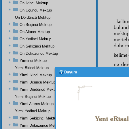
On İkinci Mektup
On Üçüncü Mektup
On Dördüncü Mektup
kelâ
On Beşinci Mektup
bulund
On Altıncı Mektup
mektup
mertebe
On Yedinci Mektup
dahi i
On Sekizinci Mektup
On Dokuzuncu Mektup
kelime
Yirminci Mektup
ne dere
Yirmi Birinci Mektup
Duyuru
şehade
Yirmi İkinci Mektup
kuvvet
Yirmi Üçüncü Mektup
okusun
Yirmi Dördüncü Mektup
isbatın
Yirmi Beşinci Mektup
َدِيرٌ
Yirmi Altıncı Mektup
5
Yirmi Yedinci Mektup
âyetin
Yirmi Sekizinci Mektup
ediyor.
Yirmi Dokuzuncu Mektup