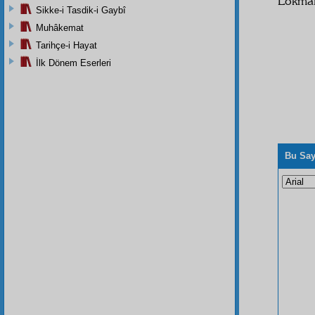
Lokman
Sikke-i Tasdik-i Gaybî
Muhâkemat
Tarihçe-i Hayat
İlk Dönem Eserleri
Bu Say