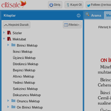
Giriş
Kayıt Ol
Follow @erisa
Kitaplar
Arama
Me
Hepsini Daralt
Fihrist
Fihrist( 6
Sözler
Mektubat
Birinci Mektup
İkinci Mektup
Üçüncü Mektup
ON İK
Dördüncü Mektup
Mütef
Beşinci Mektup
muhtas
Altıncı Mektup
Birin
Yedinci Mektup
Cehenne
Sekizinci Mektup
İkinci
Dokuzuncu Mektup
Cemil-
Onuncu Mektup
sualine
On Birinci Mektup
Üçünc