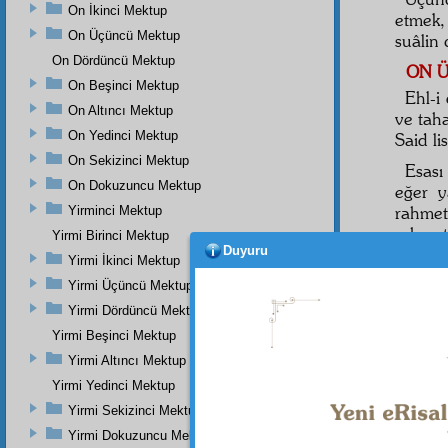
On İkinci Mektup
etmek,
On Üçüncü Mektup
suâlin 
On Dördüncü Mektup
ON Ü
On Beşinci Mektup
Ehl-i
On Altıncı Mektup
ve tah
On Yedinci Mektup
Said li
On Sekizinci Mektup
Esası
On Dokuzuncu Mektup
eğer y
rahmet
Yirminci Mektup
rahmet-
Yirmi Birinci Mektup
Duyuru
Yirmi İkinci Mektup
Serbe
müraca
Yirmi Üçüncü Mektup
mahkû
Yirmi Dördüncü Mektup
ediyor
Yirmi Beşinci Mektup
nevi ha
Yirmi Altıncı Mektup
sırr-ı 
Yirmi Yedinci Mektup
ON D
Yirmi Sekizinci Mektup
Te'lif
Yirmi Dokuzuncu Mektup