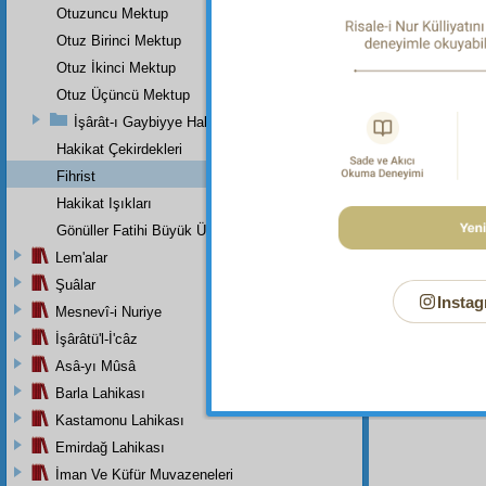
ON B
Otuzuncu Mektup
Altı 
Otuz Birinci Mektup
Otuz İkinci Mektup
Birinc
Otuz Üçüncü Mektup
"Sahâ
İşârât-ı Gaybiyye Hakkında Bir Takriz
çevire
Râşidi
Hakikat Çekirdekleri
veriliyo
Fihrist
Hakikat Işıkları
İkinci
Gönüller Fatihi Büyük Üstada
"Hazr
Lem'alar
ölen v
verilmi
Şuâlar
Instag
Mesnevî-i Nuriye
Üçünc
İşârâtü'l-İ'câz
Asâ-yı Mûsâ
Barla Lahikası
Kastamonu Lahikası
Emirdağ Lahikası
İman Ve Küfür Muvazeneleri