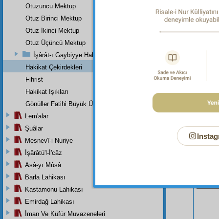
94. Z
Otuzuncu Mektup
tevazu
Otuz Birinci Mektup
Otuz İkinci Mektup
Otuz Üçüncü Mektup
İşârât-ı Gaybiyye Hakkında Bir Takriz
Hakikat Çekirdekleri
Fihrist
Hakikat Işıkları
Gönüller Fatihi Büyük Üstada
Lem'alar
Şuâlar
Instag
Mesnevî-i Nuriye
İşârâtü'l-İ'câz
Asâ-yı Mûsâ
Bu Say
Barla Lahikası
Kastamonu Lahikası
Emirdağ Lahikası
İman Ve Küfür Muvazeneleri