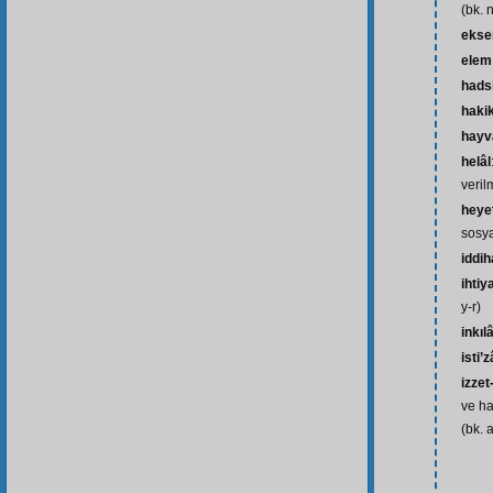
(bk. 
ekse
elem
hads
haki
hayv
helâl
veril
heyet
sosya
iddih
ihtiy
y-r)
inkı
isti’
izzet
ve ha
(bk. a