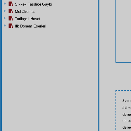
Sikke-i Tasdik-i Gaybî
Muhâkemat
Tarihçe-i Hayat
İlk Dönem Eserleri
âkilü
âlâm
derec
dere
dere