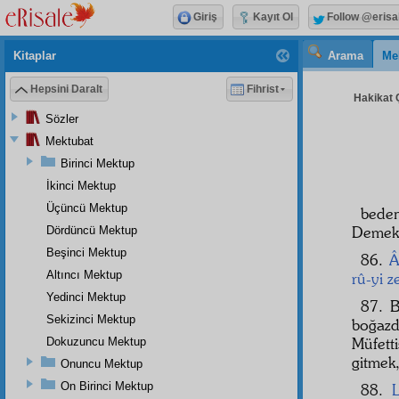
Giriş
Kayıt Ol
Follow @erisa
Kitaplar
Arama
Me
Hepsini Daralt
Fihrist
Hakikat Ç
Sözler
Mektubat
Birinci Mektup
İkinci Mektup
Üçüncü Mektup
bede
Demek
Dördüncü Mektup
Beşinci Mektup
86.
Â
Altıncı Mektup
rû-yi 
Yedinci Mektup
87. B
Sekizinci Mektup
boğazd
Müfett
Dokuzuncu Mektup
gitmek,
Onuncu Mektup
On Birinci Mektup
88.
L