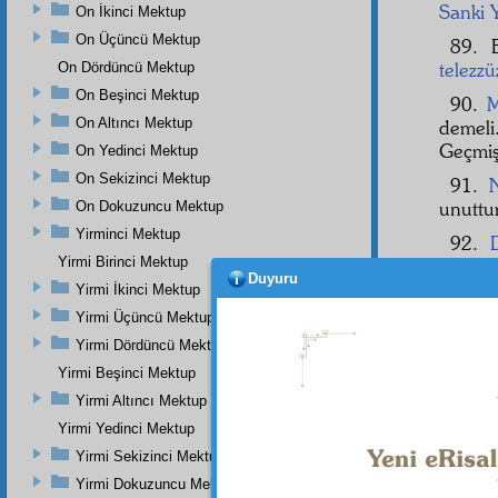
Sanki 
On İkinci Mektup
On Üçüncü Mektup
89. 
telezzü
On Dördüncü Mektup
On Beşinci Mektup
90.
M
On Altıncı Mektup
demel
Geçmi
On Yedinci Mektup
On Sekizinci Mektup
91.
unuttur
On Dokuzuncu Mektup
Yirminci Mektup
92.
Yirmi Birinci Mektup
büyüğü
Duyuru
isti'zâm
Yirmi İkinci Mektup
inkılâp
Yirmi Üçüncü Mektup
93. 
Yirmi Dördüncü Mektup
denile
Yirmi Beşinci Mektup
tekebb
Yirmi Altıncı Mektup
takavv
Yirmi Yedinci Mektup
büyü
Yirmi Sekizinci Mektup
büyükl
Yirmi Dokuzuncu Mektup