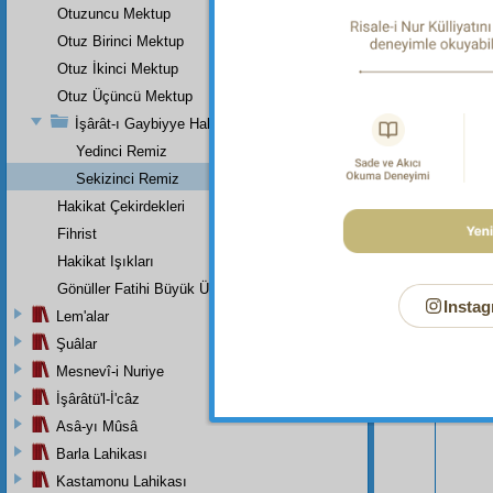
Bakara 
Otuzuncu Mektup
Otuz Birinci Mektup
Otuz İkinci Mektup
Otuz Üçüncü Mektup
İşârât-ı Gaybiyye Hakkında Bir Takriz
Yedinci Remiz
Sekizinci Remiz
Hakikat Çekirdekleri
Fihrist
Hakikat Işıkları
Gönüller Fatihi Büyük Üstada
Instag
Lem'alar
Şuâlar
Bu Say
Mesnevî-i Nuriye
İşârâtü'l-İ'câz
Asâ-yı Mûsâ
Barla Lahikası
Kastamonu Lahikası