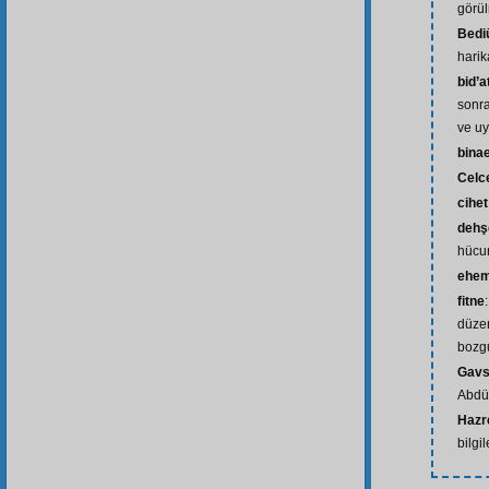
görül
Bedi
hari
bid’a
sonra
ve uy
bina
Celc
cihet
dehş
hücum
ehem
fitne
düzen
bozg
Gavs
Abdül
Hazre
bilgil