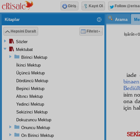
Giriş
Kayıt Ol
Follow @erisa
Kitaplar
Arama
Me
Hepsini Daralt
Fihrist
İşârât-ı 
Sözler
Mektubat
Birinci Mektup
İkinci Mektup
Üçüncü Mektup
iade
binaen
Dördüncü Mektup
Bediül
Beşinci Mektup
isim no
Altıncı Mektup
ona da
Yedinci Mektup
için h
Sekizinci Mektup
Dokuzuncu Mektup
Onuncu Mektup
SEKİ
On Birinci Mektup