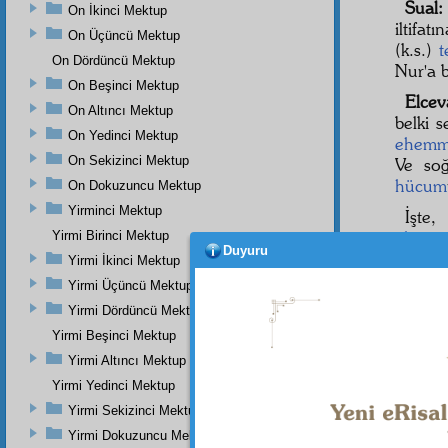
Sual:
On İkinci Mektup
iltifat
On Üçüncü Mektup
(k.s.)
t
On Dördüncü Mektup
Nur'a 
On Beşinci Mektup
Elcev
On Altıncı Mektup
belki s
On Yedinci Mektup
ehemm
On Sekizinci Mektup
Ve so
hücum
On Dokuzuncu Mektup
Yirminci Mektup
İşte
ehemm
Yirmi Birinci Mektup
Duyuru
Ahmed
Yirmi İkinci Mektup
fitne
si
Yirmi Üçüncü Mektup
fitne
le
Yirmi Dördüncü Mektup
Nur öy
Yirmi Beşinci Mektup
Ve
Yirmi Altıncı Mektup
Yirmi Yedinci Mektup
Yirmi Sekizinci Mektup
Dipnot-1
Yirmi Dokuzuncu Mektup
"Ey Rab