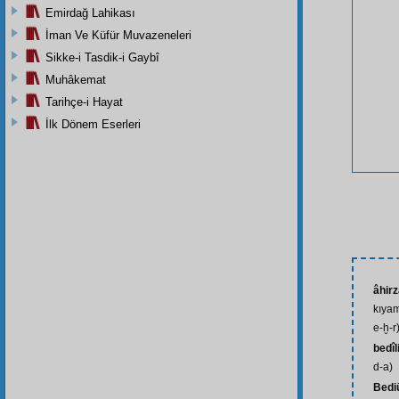
Emirdağ Lahikası
İman Ve Küfür Muvazeneleri
Sikke-i Tasdik-i Gaybî
Muhâkemat
Tarihçe-i Hayat
İlk Dönem Eserleri
âhir
kıyam
e-ḫ-r
bedîl
d-a)
Bedi