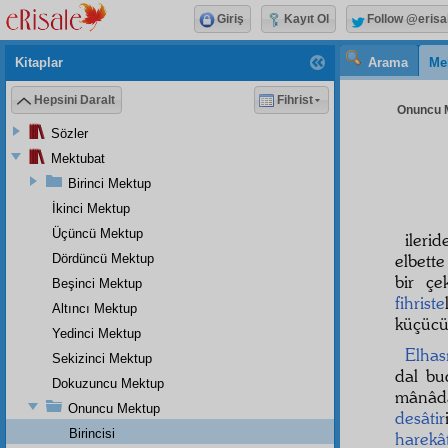
Giriş
Kayıt Ol
Follow @erisa
Kitaplar
Arama
Me
Hepsini Daralt
Fihrist
Onuncu M
Sözler
Mektubat
Birinci Mektup
İkinci Mektup
Üçüncü Mektup
ileri
elbett
Dördüncü Mektup
bir çe
Beşinci Mektup
fihriste
Altıncı Mektup
küçücü
Yedinci Mektup
Elhası
Sekizinci Mektup
dal b
Dokuzuncu Mektup
mânâd
Onuncu Mektup
desâtir
Birincisi
harekâ