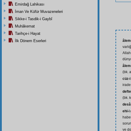
Emirdağ Lahikası
İman Ve Küfür Muvazeneleri
Sikke-i Tasdik-i Gaybî
Muhâkemat
Tarihçe-i Hayat
İlk Dönem Eserleri
âlem
varlı
Allah
dünya
âlem
(bk. 
cüz-i
irade
defte
(bk. k
desât
ehl-i
habe
sorum
ve do