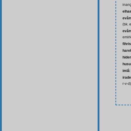
inançs
elhas
evâmi
(bk. e
evâmi
emirl
fihri
hare
hide
husu
imlâ
irade
r-v-d)