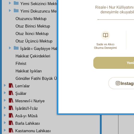
Yirmi Sekizinci Mektup
Yirmi Dokuzuncu Mektup
Otuzuncu Mektup
Otuz Birinci Mektup
Otuz İkinci Mektup
Bu Say
Otuz Üçüncü Mektup
İşârât-ı Gaybiyye Hakkında Bir Takriz
Hakikat Çekirdekleri
Fihrist
Hakikat Işıkları
Gönüller Fatihi Büyük Üstada
Instag
Lem'alar
Şuâlar
Mesnevî-i Nuriye
İşârâtü'l-İ'câz
Asâ-yı Mûsâ
Barla Lahikası
Kastamonu Lahikası