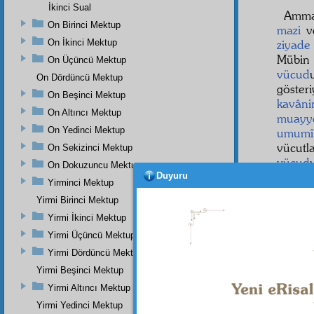
İkinci Sual
Amma 
On Birinci Mektup
mazi
v
On İkinci Mektup
ziyade
Mübi
On Üçüncü Mektup
vücud
On Dördüncü Mektup
göster
On Beşinci Mektup
kavâni
On Altıncı Mektup
muayy
On Yedinci Mektup
umumî
vücutl
On Sekizinci Mektup
vücud
On Dokuzuncu Mektup
Duyuru
Ehl-i 
Yirminci Mektup
Yirmi Birinci Mektup
Yirmi İkinci Mektup
Yirmi Üçüncü Mektup
Yirmi Dördüncü Mektup
Yirmi Beşinci Mektup
Yirmi Altıncı Mektup
Yirmi Yedinci Mektup