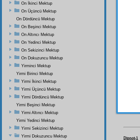
dost 
On İkinci Mektup
göster
On Üçüncü Mektup
ve
am
On Dördüncü Mektup
ebediy
On Beşinci Mektup
On Altıncı Mektup
On Yedinci Mektup
 كُلِّ
On Sekizinci Mektup
On Dokuzuncu Mektup
ْرَاجِهِ
Yirminci Mektup
Yirmi Birinci Mektup
لْحَمْدُ
Yirmi İkinci Mektup
Yirmi Üçüncü Mektup
Yirmi Dördüncü Mektup
Yirmi Beşinci Mektup
Yirmi Altıncı Mektup
Yirmi Yedinci Mektup
Yirmi Sekizinci Mektup
Yirmi Dokuzuncu Mektup
Dipnot-1