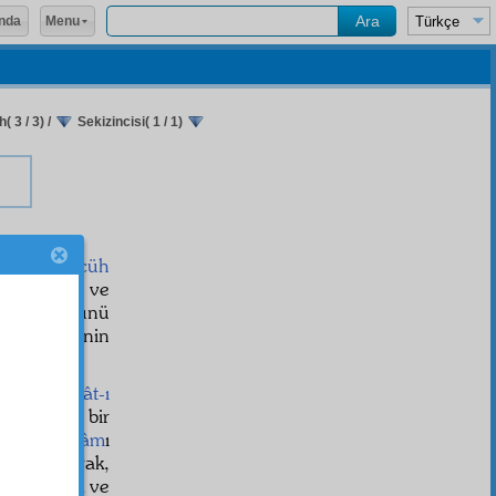
Menu
nda
( 3 / 3)
/
Sekizincisi( 1 / 1)
dığı
teveccüh
ne çevirmek ve
aye-i ömr
ünü
-ı ebediye
nin
 ve
terakkiyât-ı
in
ve tam bir
akikat-i İslâm
ı
ssil
i olarak,
tap olmak ve