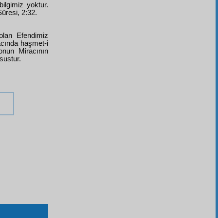
ilgimiz yoktur.
ûresi, 2:32.
 olan Efendimiz
acında haşmet-i
onun Miracının
sustur.