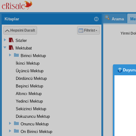
Kitaplar
Arama
Me
Hepsini Daralt
Fihrist
Yirmi Do
Sözler
Mektubat
Birinci Mektup
İkinci Mektup
Duyur
Üçüncü Mektup
SEKİ
ve
huz
Dördüncü Mektup
muamel
Beşinci Mektup
hüsn-ü
Altıncı Mektup
sümbül
Yedinci Mektup
DOK
Sekizinci Mektup
mânev
Dokuzuncu Mektup
Müslüm
Onuncu Mektup
kazan
On Birinci Mektup
doğrud