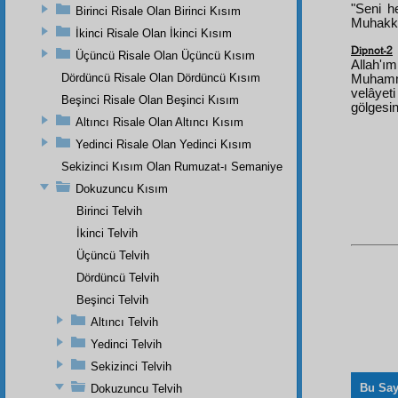
"Seni h
Birinci Risale Olan Birinci Kısım
Muhakka
İkinci Risale Olan İkinci Kısım
Dipnot-2
Üçüncü Risale Olan Üçüncü Kısım
Allah'ı
Dördüncü Risale Olan Dördüncü Kısım
Muhamme
velâyet
Beşinci Risale Olan Beşinci Kısım
gölgesi
Altıncı Risale Olan Altıncı Kısım
Yedinci Risale Olan Yedinci Kısım
Sekizinci Kısım Olan Rumuzat-ı Semaniye
Dokuzuncu Kısım
Birinci Telvih
İkinci Telvih
Üçüncü Telvih
Dördüncü Telvih
Beşinci Telvih
Altıncı Telvih
Yedinci Telvih
Sekizinci Telvih
Bu Say
Dokuzuncu Telvih