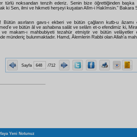
er türlü noksandan tenzih ederiz. Senin bize öğrettiğinden başka b
k ki Sen, ilmi ve hikmeti herşeyi kuşatan Alîm-i Hakîmsin." Bakara S
m! Bütün asırların gavs-ı ekberi ve bütün çağların kutb-u âzamı
d'e ve bütün âl ve ashabına salât ve selâm et-o efendimiz ki, Mir
i ve makam-ı mahbubiyeti tezahür etmiştir ve bütün velâyetler 
nde münderiç bulunmaktadır. Hamd, Âlemlerin Rabbi olan Allah'a mah
Sayfa
/712
faya Yeni Notunuz