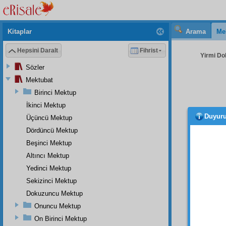
Kitaplar
Arama
Me
Hepsini Daralt
Fihrist
Yirmi Do
Sözler
Mektubat
Birinci Mektup
İkinci Mektup
Duyur
Üçüncü Mektup
ÜÇÜ
silsile
Dördüncü Mektup
olmak 
Beşinci Mektup
mânen
Altıncı Mektup
ve
itti
Yedinci Mektup
derece
Sekizinci Mektup
DÖR
Dokuzuncu Mektup
zevkin
Onuncu Mektup
mutlak
On Birinci Mektup
Sözlerd