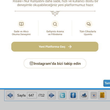
kî
zevk ve ciddî
saadet
, iman ve İslâmiyetin
hakikat
indedir
edildiği gibi, iman,
şecere-i tûbâ-i Cennet
in bir çekirdeğini
in terbiyesiyle o çekirdek
neşvünemâ
bulur,
inkişaf
eder.
NCİSİ:
Tekâlif-i şer'iye
deki
hakaik-i lâtife
yi,
tarikat
ten ve
bir
intibah-ı kalbî
vasıta
sıyla hissetmek, takdir etmek-o vaki
ğil, belki
iştiyak
la itaat edip
ubûdiyet
i
ifa
eder.
CISI:
Hakikî
zevke ve ciddî teselliye ve kedersiz lezzet
t
e,
hakikî
medar
ve
vasıta
olan
tevekkül
makamını ve teslim
recesini kazanmaktır.
NCİSİ:
Sülûk-ü tarikat
in en mühim şartı, en ehemmiyetli 
asıta
sıyla,
şirk-i hafî
den ve
riyâ
ve
tasannu
gibi
rezâil
den
h
Instagram'da bizi takip edin
in
mahiyet-i ameliye
si olan
tezkiye-i nefis
vasıta
sıyla
nefs-i
et
in tehlikelerinden kurtulmaktır.
Ta
Sayfa
/712