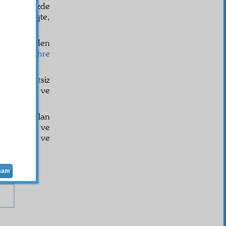
. İkinci Sözde
 taşıyor. İşte,
zikr-i İlâhî
den
t taate,
suhre
e ve
vahşet
siz
 rütbesini ve
neticesi olan
alâs
olmak ve
 emmâre
nin ve
mam