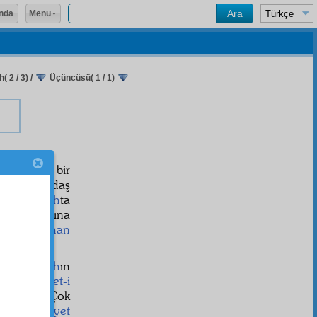
Menu
nda
( 2 / 3)
/
Üçüncüsü( 1 / 1)
lelerinden bir
nda arkadaş
a ve
berzah
ta
nların
icmâ
ına
li bir
burhan
tmektir.
abbetullah
ın
yanın
vahşet-i
ulmaktır. Çok
şet
siz
ünsiyet