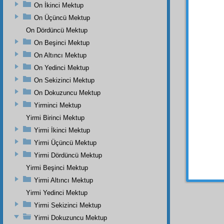
ve
haki
On İkinci Mektup
beyan
On Üçüncü Mektup
tarikat
On Dördüncü Mektup
BEŞİ
On Beşinci Mektup
gelen 
On Altıncı Mektup
gibi de
On Yedinci Mektup
ALTIN
On Sekizinci Mektup
ünsiye
On Dokuzuncu Mektup
rıza de
Yirminci Mektup
YEDİ
Yirmi Birinci Mektup
ihlâs
v
Yirmi İkinci Mektup
tarikat
Yirmi Üçüncü Mektup
enâniy
Yirmi Dördüncü Mektup
Yirmi Beşinci Mektup
Yirmi Altıncı Mektup
Yirmi Yedinci Mektup
Yirmi Sekizinci Mektup
Yirmi Dokuzuncu Mektup