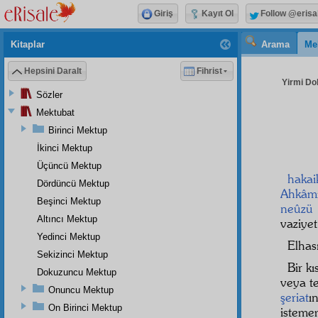
Giriş
Kayıt Ol
Follow @erisa
Kitaplar
Arama
Me
Hepsini Daralt
Fihrist
Yirmi Do
Sözler
Mektubat
Birinci Mektup
İkinci Mektup
Üçüncü Mektup
hakaik
Dördüncü Mektup
Ahkâm
Beşinci Mektup
neûzü 
Altıncı Mektup
vaziye
Yedinci Mektup
Elhas
Sekizinci Mektup
Bir k
Dokuzuncu Mektup
veya t
Onuncu Mektup
şeriat
ı
On Birinci Mektup
isteme