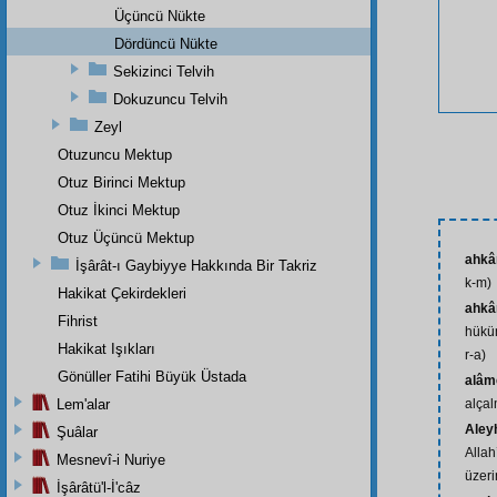
Üçüncü Nükte
Dördüncü Nükte
Sekizinci Telvih
Dokuzuncu Telvih
Zeyl
Otuzuncu Mektup
Otuz Birinci Mektup
Otuz İkinci Mektup
Otuz Üçüncü Mektup
ahk
İşârât-ı Gaybiyye Hakkında Bir Takriz
k-m)
Hakikat Çekirdekleri
ahkâ
Fihrist
hüküm
Hakikat Işıkları
r-a)
Gönüller Fatihi Büyük Üstada
alâme
Lem'alar
alçal
Aley
Şuâlar
Allah
Mesnevî-i Nuriye
üzeri
İşârâtü'l-İ'câz