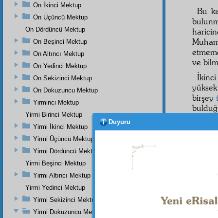
On İkinci Mektup
Bu k
On Üçüncü Mektup
bulunm
On Dördüncü Mektup
harici
Muh
On Beşinci Mektup
etmeme
On Altıncı Mektup
ve bilm
On Yedinci Mektup
İkinci
On Sekizinci Mektup
yükse
On Dokuzuncu Mektup
birşey
Yirminci Mektup
buldu
Yirmi Birinci Mektup
der,
ah
Duyuru
Yirmi İkinci Mektup
mes'uld
Yirmi Üçüncü Mektup
DÖR
Yirmi Dördüncü Mektup
ümmet
yokk
Yirmi Beşinci Mektup
mezhe
Yirmi Altıncı Mektup
Yirmi Yedinci Mektup
Yirmi Sekizinci Mektup
Yirmi Dokuzuncu Mektup