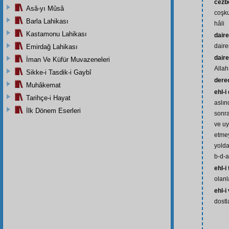
cezb
Asâ-yı Mûsâ
coşk
Barla Lahikası
hâli
Kastamonu Lahikası
daire
daire
Emirdağ Lahikası
daire
İman Ve Küfür Muvazeneleri
Allah
Sikke-i Tasdik-i Gaybî
dere
Muhâkemat
ehl-i
Tarihçe-i Hayat
aslın
İlk Dönem Eserleri
sonra
ve uy
etmey
yolda
b-d-a
ehl-i
olanla
ehl-i
dostla