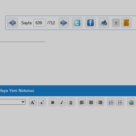
Sayfa
/712
faya Yeni Notunuz