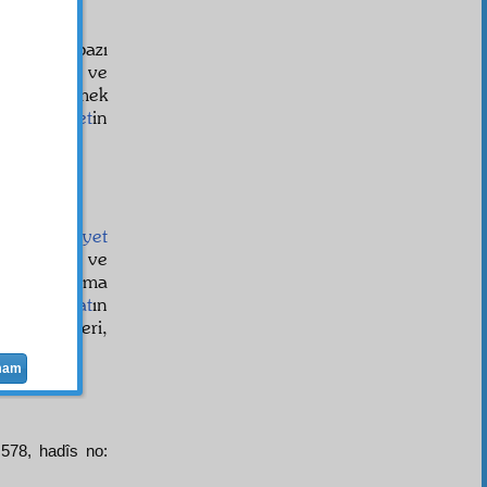
velâyet
in bazı
eccih
ise ve
suret
te yemek
edip
velâyet
in
sırr-ı ehadiyet
.
Tarikat
in ve
 yoksa daima
leri,
şeriat
ın
at
meslekleri,
mam
:578, hadîs no: