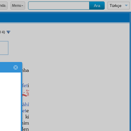
Menu
nda
/ 4)
cek bir lâmba
bet
ve
külfet
i
اَلْحَمْدُ لِلّٰهِ
ir
iltifât-ı İlâhî
r
e,
ubûdiyet
e
temişler, tâ ki
nda en mühim
 ve şükürden