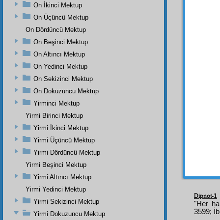
On İkinci Mektup
fahr
e g
On Üçüncü Mektup
İşte 
On Dördüncü Mektup
tereşş
onlard
On Beşinci Mektup
kabil
in
On Altıncı Mektup
kaçmas
On Yedinci Mektup
YED
On Sekizinci Mektup
Dört
On Dokuzuncu Mektup
Yirminci Mektup
BİRİ
ile
rub
Yirmi Birinci Mektup
hakikat
Yirmi İkinci Mektup
vesi
Yirmi Üçüncü Mektup
muhke
Yirmi Dördüncü Mektup
vesile 
Yirmi Beşinci Mektup
Yirmi Altıncı Mektup
Yirmi Yedinci Mektup
Dipnot-1
Yirmi Sekizinci Mektup
"Her ha
3599; İb
Yirmi Dokuzuncu Mektup