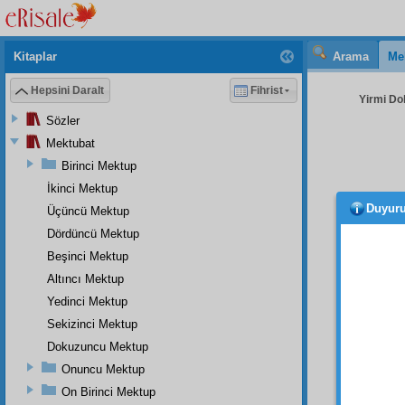
Kitaplar
Arama
Me
Hepsini Daralt
Fihrist
Yirmi Do
Sözler
Mektubat
Birinci Mektup
İkinci Mektup
Duyur
Üçüncü Mektup
kâr-ı 
ile
müb
Dördüncü Mektup
Beşinci Mektup
İşte 
Altıncı Mektup
hoş gö
Yedinci Mektup
diyorl
Sekizinci Mektup
nev'i
n
Dokuzuncu Mektup
daha
Onuncu Mektup
amelle
On Birinci Mektup
bir
ihs