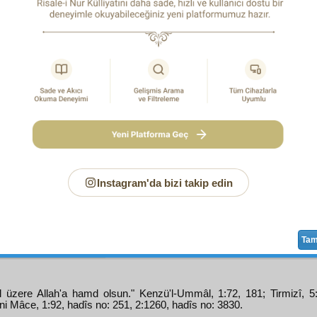
irmesin.
bu
hakikat
e
binaen
dir ki,
velâyet
i ve
tarikat
i isteyenler, eğer
uhât
ı olan
ezvak
ve
kerâmât
ı isterlerse ve onlara
mütev
an hoşlansa,
bâki
,
uhrevî
meyveleri
fâni
dünyada,
fâni
bir
den olmakla beraber,
velâyet
in mayası olan
ihlâs
ı kayb
ına meydan açar.
İNCİ
TELVİH
Nükte
dir.
NCİ
NÜKTE
:
Şeriat
, doğrudan doğruya, gölgesiz, perdesiz,
ubiyet-i mutlaka
noktasında,
hitab-ı İlâhî
nin neticesidir
in en yüksek mertebeleri,
şeriat
ın
cüz
leri hükmüne geçer;
Instagram'da bizi takip edin
le ve
mukaddime
ve
hâdim
hükmündedirler. Netice
mât
ıdır. Yani,
hakaik-i şeriat
a yetişmek için,
tarikat
ve
hakik
ve
Ta
l üzere Allah'a hamd olsun." Kenzü'l-Ummâl, 1:72, 181; Tirmizî, 5
ni Mâce, 1:92, hadîs no: 251, 2:1260, hadîs no: 3830.