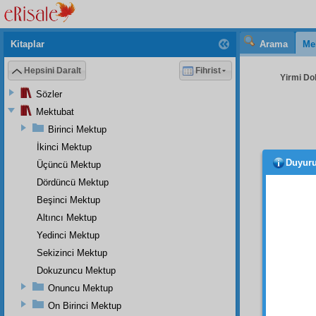
Kitaplar
Arama
Me
Hepsini Daralt
Fihrist
Yirmi Do
Sözler
Mektubat
Birinci Mektup
İkinci Mektup
Duyur
Üçüncü Mektup
düny
uzak 
Dördüncü Mektup
kadar
Beşinci Mektup
mevcu
Altıncı Mektup
veriyor
Yedinci Mektup
nerede
Sekizinci Mektup
ALTI
Dokuzuncu Mektup
Üç No
Onuncu Mektup
BİRİ
On Birinci Mektup