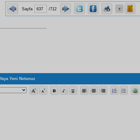
Sayfa
/712
faya Yeni Notunuz