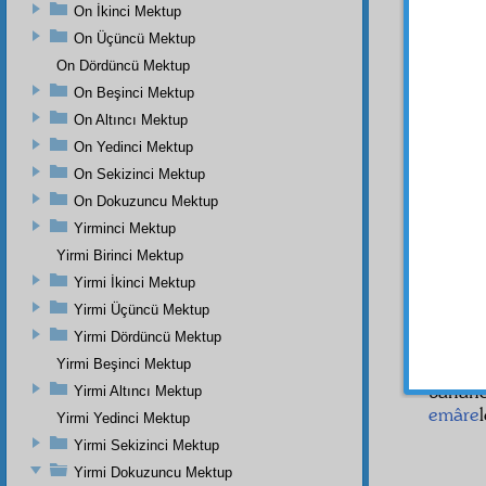
zengin
On İkinci Mektup
Seniyy
On Üçüncü Mektup
ahkâm-ı
On Dördüncü Mektup
İşte
On Beşinci Mektup
hareket
On Altıncı Mektup
noktas
On Yedinci Mektup
Sahib-i
hatıra
On Sekizinci Mektup
içinde 
On Dokuzuncu Mektup
Yirminci Mektup
İşte
Sahab
Yirmi Birinci Mektup
Yirmi İkinci Mektup
İKİN
ihlâs
tı
Yirmi Üçüncü Mektup
gezeme
Yirmi Dördüncü Mektup
Yirmi Beşinci Mektup
Ve o 
bahane
Yirmi Altıncı Mektup
emâre
Yirmi Yedinci Mektup
Yirmi Sekizinci Mektup
Yirmi Dokuzuncu Mektup