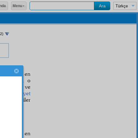
Menu
nda
 2)
esleğinden en
tü'l-vücud, o
ki,
kâinat
ı ve
a
ehemmiyet
rede, ötekiler
 en parlağı, en