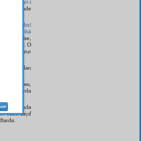
ında
Sünnet-i
t
ve
ef'âl
inde
leleri ve
fıtrî
e şer'i o
ittibâ
O
tahattur
ise,
ra getiriyor. O
kaları huzur
nübüvvet
olan
mühim esası,
n, o yollarda
mahbub
unda
mam
let
eden zayıf
ftardır.