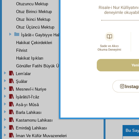
Dipnot-2
Otuzuncu Mektup
Peygamb
Otuz Birinci Mektup
ettik; v
Nakşibe
Otuz İkinci Mektup
Otuz Üçüncü Mektup
Dipnot-3
Bâkî ol
İşârât-ı Gaybiyye Hakkında Bir Takriz
Hakikat Çekirdekleri
Fihrist
Hakikat Işıkları
Gönüller Fatihi Büyük Üstada
Lem'alar
Şuâlar
Instag
Mesnevî-i Nuriye
İşârâtü'l-İ'câz
Asâ-yı Mûsâ
Barla Lahikası
Kastamonu Lahikası
Emirdağ Lahikası
Bu Say
İman Ve Küfür Muvazeneleri