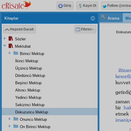
Giriş
Kayıt Ol
Follow @erisa
Kitaplar
Arama
Me
Hepsini Daralt
Fihrist
Dokuzunc
Sözler
Mektubat
Birinci Mektup
İkinci Mektup
Üçüncü Mektup
iltiza
kesretli
Dördüncü Mektup
kuvvet
Beşinci Mektup
Altıncı Mektup
getird
Yedinci Mektup
zama
Sekizinci Mektup
bir
hak
Dokuzuncu Mektup
etmek
imaniy
Onuncu Mektup
On Birinci Mektup