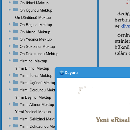
2
On İkinci Mektup
On Üçüncü Mektup
dediğ
On Dördüncü Mektup
herbiri
On Beşinci Mektup
ve
div
On Altıncı Mektup
Seni
On Yedinci Mektup
etsinl
hükmü
On Sekizinci Mektup
selâm 
On Dokuzuncu Mektup
Yirminci Mektup
Yirmi Birinci Mektup
Duyuru
Yirmi İkinci Mektup
Yirmi Üçüncü Mektup
Yirmi Dördüncü Mektup
Yirmi Beşinci Mektup
Yirmi Altıncı Mektup
Yirmi Yedinci Mektup
Dipnot-1
Yirmi Sekizinci Mektup
Bu ima
Gümüşhâ
Yirmi Dokuzuncu Mektup