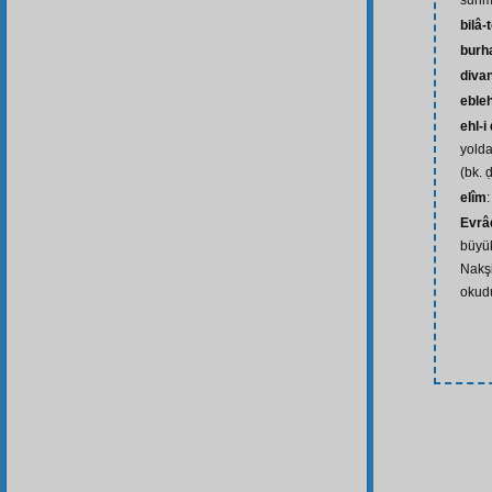
sunma
bilâ-
burh
diva
eble
ehl-i
yolda
(bk. ḍ
elîm
:
Evrâ
büyük
Nakşi
okudu