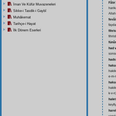
Fâtır
İman Ve Küfür Muvazeneleri
harik
Sikke-i Tasdik-i Gaybî
Allah 
Muhâkemat
fevâi
Tarihçe-i Hayat
fayda
İlk Dönem Eserleri
fihri
fihri
fünû
had 
sonsu
hads
haka
hakik
e-m-
hakai
hakik
k-v-n
halet
keyfi
harek