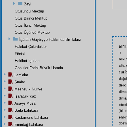
Zeyl
Otuzuncu Mektup
Otuz Birinci Mektup
Otuz İkinci Mektup
Otuz Üçüncü Mektup
İşârât-ı Gaybiyye Hakkında Bir Takriz
Hakikat Çekirdekleri
bilfiil
l)
Fihrist
bilk
Hakikat Işıkları
ciha
Gönüller Fatihi Büyük Üstada
cüz’î
Lem'alar
dağd
Şuâlar
derc
Mesnevî-i Nuriye
dima
İşârâtü'l-İ'câz
dimağ
Asâ-yı Mûsâ
ebed
Barla Lahikası
(bk. 
Kastamonu Lahikası
ehl-i
dostla
Emirdağ Lahikası